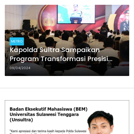
METRO
Kapolda Sultra Sampaikan
Program Transformasi Presisi
Kapolri saat Rakernis Gabungan
09/04/2024