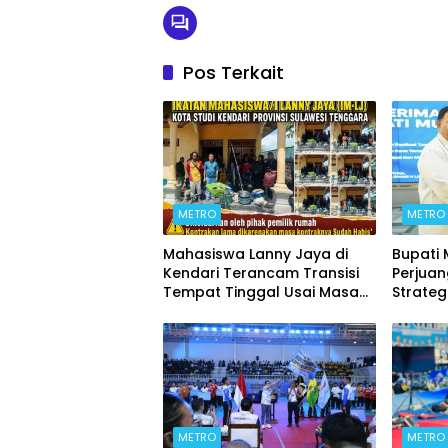
Pos Terkait
METRO
METRO
Mahasiswa Lanny Jaya di
Bupati
Kendari Terancam Transisi
Perjua
Tempat Tinggal Usai Masa
Strateg
Kontrakan Berakhir
METRO
METRO