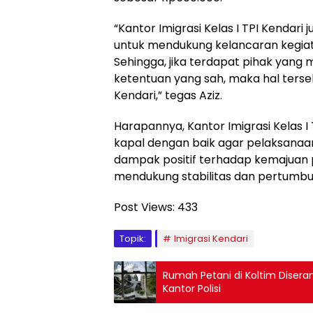
“Kantor Imigrasi Kelas I TPI Kenda
untuk mendukung kelancaran kegiata
Sehingga, jika terdapat pihak yang
ketentuan yang sah, maka hal terse
Kendari,” tegas Aziz.
Harapannya, Kantor Imigrasi Kelas 
kapal dengan baik agar pelaksana
dampak positif terhadap kemajuan 
mendukung stabilitas dan pertumbuh
Post Views:
433
Topik:
Imigrasi Kendari
Rumah Petani di Koltim Disera
Kantor Polisi