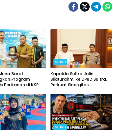
METRO
 Muna Barat
Kapolda Sultra Jalin
ngkan Program
Silaturahmi ke DPRD Sultra,
is Perikanan di KKP
Perkuat Sinergitas
Forkopimda untuk Kemajuan
Daerah
METRO