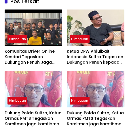
Pos Terkait
Himbauan
Himbauan
Komunitas Driver Online
Ketua DPW Ahlulbait
Kendari Tegaskan
Indonesia Sultra Tegaskan
Dukungan Penuh Jaga
Dukungan Penuh kepada
Kamtibmas dan
Polda Sultra Jaga
Keselamatan Berlalu Lintas
Kamtibmas
Himbauan
Himbauan
Dukung Polda Sultra, Ketua
Dukung Polda Sultra, Ketua
Ormas PMTS Tegaskan
Ormas PMTS Tegaskan
Komitmen jaga kamtibmas
Komitmen jaga kamtibmas