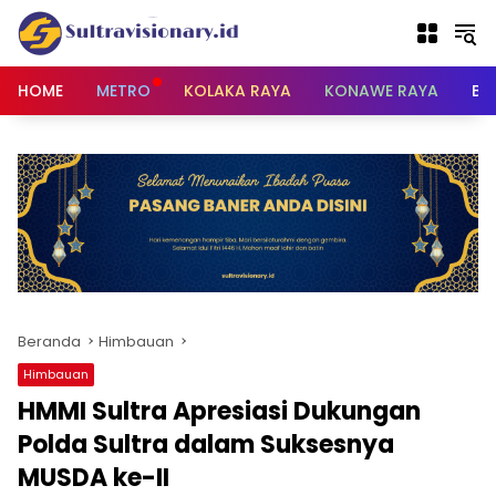
Langsung
ke
konten
HOME
METRO
KOLAKA RAYA
KONAWE RAYA
BU
Beranda
Himbauan
Himbauan
HMMI Sultra Apresiasi Dukungan
Polda Sultra dalam Suksesnya
MUSDA ke-II