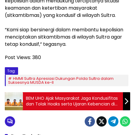
kepolisian dalam mendukung terciptanya situasi
keamanan dan ketertiban masyarakat
(sitkamtibmas) yang kondusif di wilayah Sultra.
“Kami siap bersinergi dalam membantu kepolisian
menciptakan sitkamtibmas di wilayah Sultra agar
tetap kondusif,” tegasnya.
Post Views:
380
Tag:
HMMI Sultra Apresiasi Dukungan Polda Sultra dalam
Suksesnya MUSDA ke-II
BEM UHO Ajak Masyarakat Jaga Kondusifitas
dan Tolak Hoaks serta Ujaran Kebencian di
wilayah Sultra