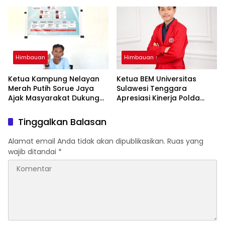
dan perangi Narkoba
dan perangi Narkoba
Himbauan
Himbauan
Ketua Kampung Nelayan
Ketua BEM Universitas
Merah Putih Sorue Jaya
Sulawesi Tenggara
Ajak Masyarakat Dukung
Apresiasi Kinerja Polda
Program Pemerintah dan
Sultra, Siap Bersinergi Jaga
Jaga Kelestarian Laut
Harkamtibmas
Tinggalkan Balasan
Alamat email Anda tidak akan dipublikasikan.
Ruas yang
wajib ditandai
*