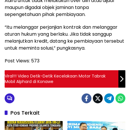
Adira untuk tidak melakukan over alih atau dijual
maupun digadai objek jaminan tanpa
sepengetahuan pihak pembiayaan.
“Itu melanggar perjanjian kontrak dan melanggar
aturan hukum yang berlaku. Jika tidak sanggup
melanjutkan kredit, datang ke pembiayaan tersebut
untuk meminta solusi,” pungkasnya.
Post Views:
573
Viral!!! Video Detik-Detik Kecelakaan Motor Tabrak
Mobil Alphard di Konawe
Pos Terkait