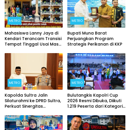
METRO
METRO
Mahasiswa Lanny Jaya di
Bupati Muna Barat
Kendari Terancam Transisi
Perjuangkan Program
Tempat Tinggal Usai Masa
Strategis Perikanan di KKP
Kontrakan Berakhir
METRO
METRO
Kapolda Sultra Jalin
Bulutangkis Kapolri Cup
Silaturahmi ke DPRD Sultra,
2026 Resmi Dibuka, Diikuti
Perkuat Sinergitas
1.219 Peserta dari Kategori
Forkopimda untuk
Umum, Polri, dan Difabel
Kemajuan Daerah