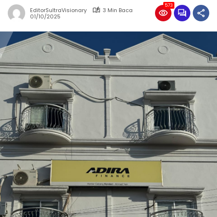
573
EditorSultraVisionary
3 Min Baca
01/10/2025