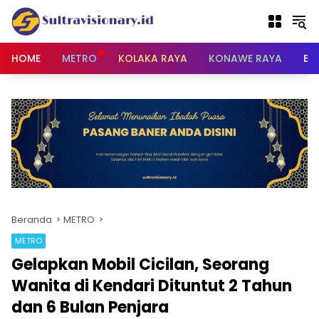
Langsung
ke
konten
HOME
METRO
KOLAKA RAYA
KONAWE RAYA
BU
Beranda
METRO
METRO
Gelapkan Mobil Cicilan, Seorang
Wanita di Kendari Dituntut 2 Tahun
dan 6 Bulan Penjara