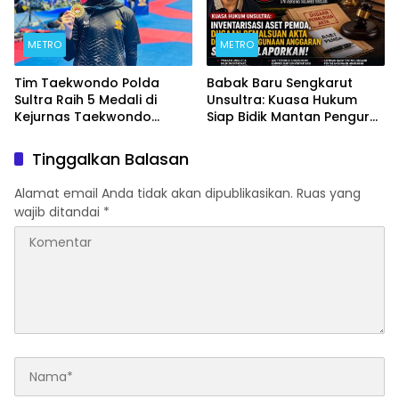
METRO
METRO
Tim Taekwondo Polda
Babak Baru Sengkarut
Sultra Raih 5 Medali di
Unsultra: Kuasa Hukum
Kejurnas Taekwondo
Siap Bidik Mantan Pengurus
Kapolri Cup Ke-7 2026
Atas Dugaan Korupsi dan
Pemalsuan Akta
Tinggalkan Balasan
Alamat email Anda tidak akan dipublikasikan.
Ruas yang
wajib ditandai
*