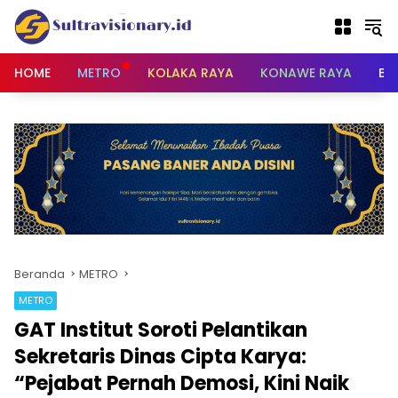
Langsung
ke
konten
HOME
METRO
KOLAKA RAYA
KONAWE RAYA
BU
Beranda
METRO
METRO
GAT Institut Soroti Pelantikan
Sekretaris Dinas Cipta Karya:
“Pejabat Pernah Demosi, Kini Naik