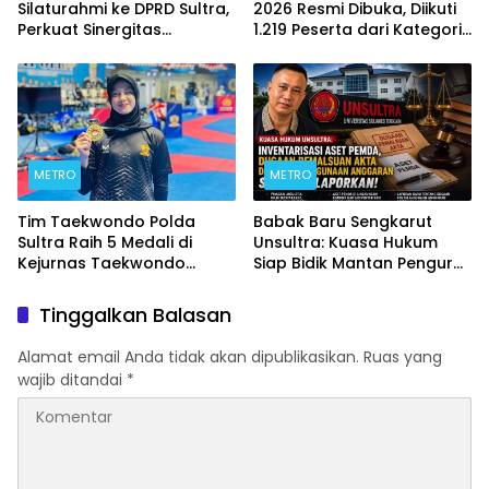
Silaturahmi ke DPRD Sultra,
2026 Resmi Dibuka, Diikuti
Perkuat Sinergitas
1.219 Peserta dari Kategori
Forkopimda untuk
Umum, Polri, dan Difabel
Kemajuan Daerah
METRO
METRO
Tim Taekwondo Polda
Babak Baru Sengkarut
Sultra Raih 5 Medali di
Unsultra: Kuasa Hukum
Kejurnas Taekwondo
Siap Bidik Mantan Pengurus
Kapolri Cup Ke-7 2026
Atas Dugaan Korupsi dan
Pemalsuan Akta
Tinggalkan Balasan
Alamat email Anda tidak akan dipublikasikan.
Ruas yang
wajib ditandai
*