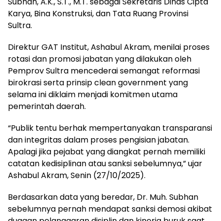
Subhan, A.K., S.T., M.T. sebagai Sekretaris Dinas Cipta
Karya, Bina Konstruksi, dan Tata Ruang Provinsi
Sultra.
Direktur GAT Institut, Ashabul Akram, menilai proses
rotasi dan promosi jabatan yang dilakukan oleh
Pemprov Sultra mencederai semangat reformasi
birokrasi serta prinsip clean government yang
selama ini diklaim menjadi komitmen utama
pemerintah daerah.
“Publik tentu berhak mempertanyakan transparansi
dan integritas dalam proses pengisian jabatan.
Apalagi jika pejabat yang diangkat pernah memiliki
catatan kedisiplinan atau sanksi sebelumnya,” ujar
Ashabul Akram, Senin (27/10/2025).
Berdasarkan data yang beredar, Dr. Muh. Subhan
sebelumnya pernah mendapat sanksi demosi akibat
dugaan pelanggaran disiplin dan kinerja buruk saat