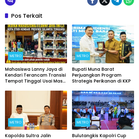
Pos Terkait
METRO
METRO
Mahasiswa Lanny Jaya di
Bupati Muna Barat
Kendari Terancam Transisi
Perjuangkan Program
Tempat Tinggal Usai Masa
Strategis Perikanan di KKP
Kontrakan Berakhir
METRO
METRO
Kapolda Sultra Jalin
Bulutangkis Kapolri Cup