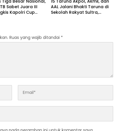
Tiga Besar Nasional,
15 Taruna Akpol, Akmil, dan
TB Sabet Juara III
AAL Jalani Bhakti Taruna di
gkis Kapolri Cup
Sekolah Rakyat Sultra,
Tanamkan Disiplin dan
Nasionalisme
kan.
Ruas yang wajib ditandai
*
saya pada peramban ini untuk komentar saya