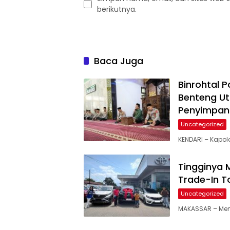
berikutnya.
Baca Juga
Binrohtal P
Benteng Ut
Penyimpan
Uncategorized
KENDARI – Kapold
Tingginya 
Trade-In T
Uncategorized
MAKASSAR – Mema