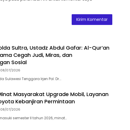
olda Sultra, Ustadz Abdul Gafar: Al-Qur’an
ama Cegah Judi, Miras, dan
gan Sosial
08/07/2026
a Sulawesi Tenggara Irjen Pol. Dr….
Minat Masyarakat Upgrade Mobil, Layanan
oyota Kebanjiran Permintaan
08/07/2026
suki semester II tahun 2026, minat…