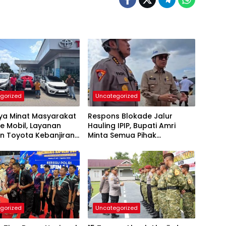
gorized
Uncategorized
nya Minat Masyarakat
Respons Blokade Jalur
e Mobil, Layanan
Hauling IPIP, Bupati Amri
n Toyota Kebanjiran
Minta Semua Pihak
taan
Kedepankan Dialog dan
Kepastian Hukum
gorized
Uncategorized