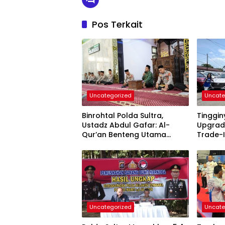
Pos Terkait
Uncategorized
Uncate
Binrohtal Polda Sultra,
Tinggi
Ustadz Abdul Gafar: Al-
Upgrad
Qur’an Benteng Utama
Trade-I
Cegah Judi, Miras, dan
Permin
Penyimpangan Sosial
Uncategorized
Uncate