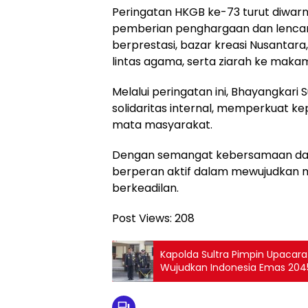
Peringatan HKGB ke-73 turut diwarna
pemberian penghargaan dan lencan
berprestasi, bazar kreasi Nusanta
lintas agama, serta ziarah ke maka
Melalui peringatan ini, Bhayangkar
solidaritas internal, memperkuat kepe
mata masyarakat.
Dengan semangat kebersamaan dan
berperan aktif dalam mewujudkan m
berkeadilan.
Post Views:
208
Kapolda Sultra Pimpin Upacar
Wujudkan Indonesia Emas 204