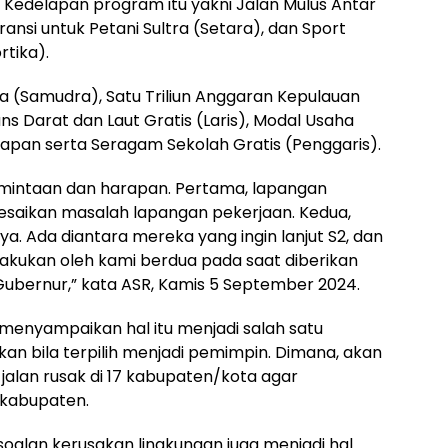
edelapan program itu yakni Jalan Mulus Antar
ansi untuk Petani Sultra (Setara), dan Sport
tika).
 (Samudra), Satu Triliun Anggaran Kepulauan
s Darat dan Laut Gratis (Laris), Modal Usaha
kapan serta Seragam Sekolah Gratis (Penggaris).
mintaan dan harapan. Pertama, lapangan
saikan masalah lapangan pekerjaan. Kedua,
a. Ada diantara mereka yang ingin lanjut S2, dan
lakukan oleh kami berdua pada saat diberikan
ubernur,” kata ASR, Kamis 5 September 2024.
 menyampaikan hal itu menjadi salah satu
kan bila terpilih menjadi pemimpin. Dimana, akan
alan rusak di 17 kabupaten/kota agar
kabupaten.
soalan kerusakan lingkungan juga menjadi hal