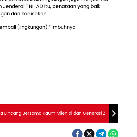
n Jenderal TNI-AD itu, penataan yang baik
ngan dari kerusakan.
embali (lingkungan),” imbuhnya.
ua Bincang Bersama Kaum Milenial dan Generasi Z