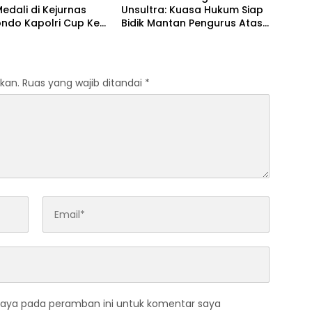
Medali di Kejurnas
Unsultra: Kuasa Hukum Siap
ndo Kapolri Cup Ke-
Bidik Mantan Pengurus Atas
Dugaan Korupsi dan
Pemalsuan Akta
kan.
Ruas yang wajib ditandai
*
saya pada peramban ini untuk komentar saya