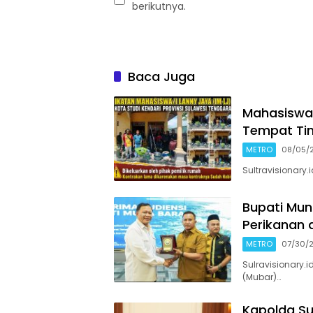
berikutnya.
Baca Juga
Mahasiswa 
Tempat Tin
METRO
08/05/
Sultravisionary
Bupati Mun
Perikanan 
METRO
07/30/
Sulravisionary.
(Mubar)…
Kapolda Sul