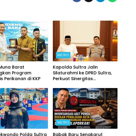
METRO
 Muna Barat
Kapolda Sultra Jalin
ngkan Program
Silaturahmi ke DPRD Sultra,
is Perikanan di KKP
Perkuat Sinergitas
Forkopimda untuk Kemajuan
Daerah
METRO
ekwondo Polda Sultra
Babak Baru Sengkarut