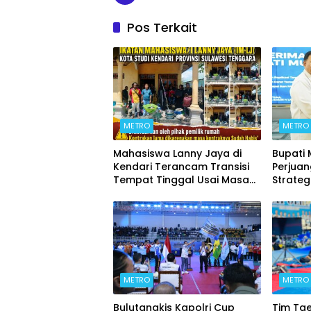
Pos Terkait
METRO
METRO
Mahasiswa Lanny Jaya di
Bupati
Kendari Terancam Transisi
Perjua
Tempat Tinggal Usai Masa
Strateg
Kontrakan Berakhir
METRO
METRO
Bulutangkis Kapolri Cup
Tim Ta