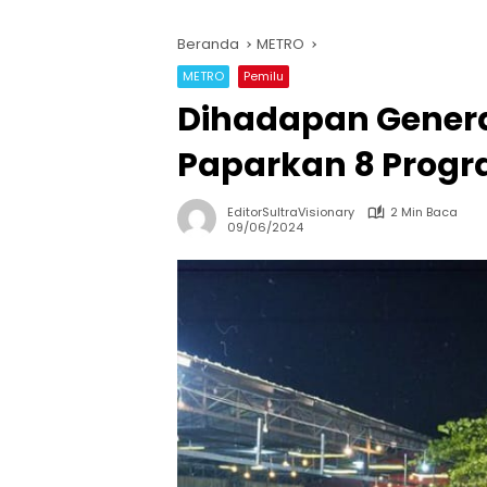
Beranda
METRO
METRO
Pemilu
Dihadapan Gener
Paparkan 8 Progr
EditorSultraVisionary
2 Min Baca
09/06/2024