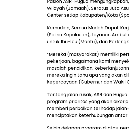
Paslon ASR-Hugua mengungkapkan, K
Wilayah (Jamaah), Seratus Juta Asur
Center setiap Kabupaten/Kota (Spor
Kemudian, Semua Mudah Dapat Kerja
(Satria Kepulauan), Layanan Ambulan
untuk Ibu-Ibu (Mantu), dan Perleng
“Mereka (masyarakat) memiliki per
pekerjaan, bagaimana kami menyele
masalah pendidikan, keberlanjutanny
mereka ingin tahu apa yang akan di
kepercayaan (Gubernur dan Wakil G
Tentang jalan rusak, ASR dan Hugua
program prioritas yang akan dikerja
memberi perbaikan terhadap jalan-j
menciptakan keterhubungan antar 
Selain delapan program di atas, per