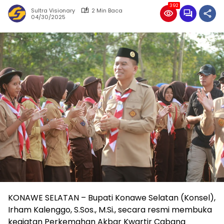
392
Sultra Visionary
2 Min Baca
04/30/2025
KONAWE SELATAN – Bupati Konawe Selatan (Konsel),
Irham Kalenggo, S.Sos., M.Si., secara resmi membuka
kegiatan Perkemahan Akbar Kwartir Cabang