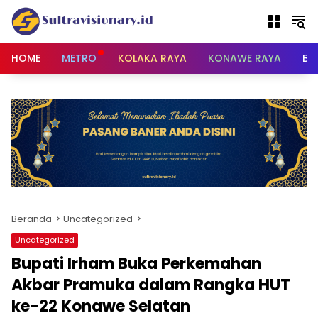
Langsung
ke
konten
HOME
METRO
KOLAKA RAYA
KONAWE RAYA
BU
Beranda
Uncategorized
Uncategorized
Bupati Irham Buka Perkemahan
Akbar Pramuka dalam Rangka HUT
ke-22 Konawe Selatan