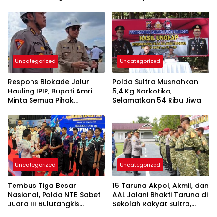
Cegah Judi, Miras, dan
Toyota Kebanjiran
Penyimpangan Sosial
Permintaan
Uncategorized
Uncategorized
Respons Blokade Jalur
Polda Sultra Musnahkan
Hauling IPIP, Bupati Amri
5,4 Kg Narkotika,
Minta Semua Pihak
Selamatkan 54 Ribu Jiwa
Kedepankan Dialog dan
Kepastian Hukum
Uncategorized
Uncategorized
Tembus Tiga Besar
15 Taruna Akpol, Akmil, dan
Nasional, Polda NTB Sabet
AAL Jalani Bhakti Taruna di
Juara III Bulutangkis
Sekolah Rakyat Sultra,
Kapolri Cup 2026
Tanamkan Disiplin dan