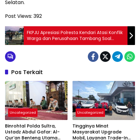
Selatan.
Post Views:
392
FKPJU Apresiasi Polresta Kendari Atasi Konflik
Warga dan Perusahaan Tambang Soal
Hauling Malam Hari
Pos Terkait
Uncategorized
Uncategorized
Binrohtal Polda Sultra,
Tingginya Minat
Ustadz Abdul Gafar: Al-
Masyarakat Upgrade
Qur’an Benteng Utama
Mobil, Layanan Trade-In