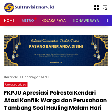
Langsung
ke
konten
HOME
METRO
KOLAKA RAYA
KONAWE RAYA
BU
Beranda
Uncategorized
Uncategorized
FKPJU Apresiasi Polresta Kendari
Atasi Konflik Warga dan Perusahaan
Tambang Soal Hauling Malam Hari