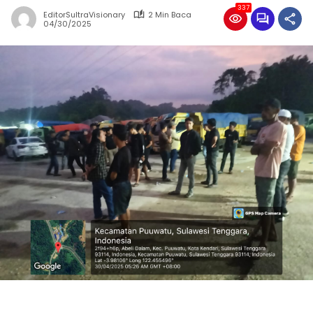
337
EditorSultraVisionary
2 Min Baca
04/30/2025