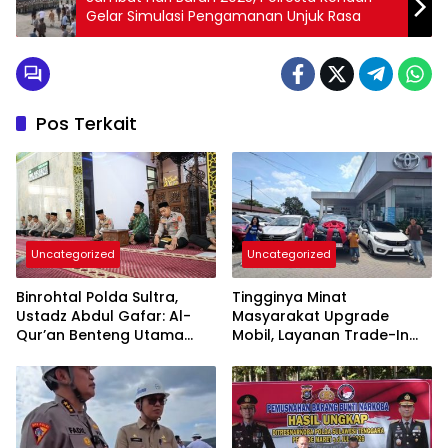
Gelar Simulasi Pengamanan Unjuk Rasa
Pos Terkait
Uncategorized
Uncategorized
Binrohtal Polda Sultra,
Tingginya Minat
Ustadz Abdul Gafar: Al-
Masyarakat Upgrade
Qur’an Benteng Utama
Mobil, Layanan Trade-In
Cegah Judi, Miras, dan
Toyota Kebanjiran
Penyimpangan Sosial
Permintaan