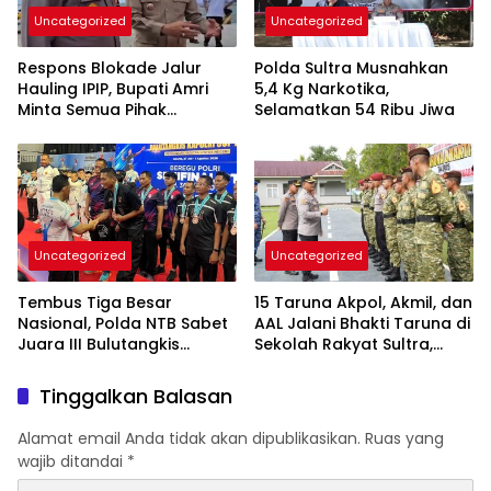
Uncategorized
Uncategorized
Respons Blokade Jalur
Polda Sultra Musnahkan
Hauling IPIP, Bupati Amri
5,4 Kg Narkotika,
Minta Semua Pihak
Selamatkan 54 Ribu Jiwa
Kedepankan Dialog dan
Kepastian Hukum
Uncategorized
Uncategorized
Tembus Tiga Besar
15 Taruna Akpol, Akmil, dan
Nasional, Polda NTB Sabet
AAL Jalani Bhakti Taruna di
Juara III Bulutangkis
Sekolah Rakyat Sultra,
Kapolri Cup 2026
Tanamkan Disiplin dan
Nasionalisme
Tinggalkan Balasan
Alamat email Anda tidak akan dipublikasikan.
Ruas yang
wajib ditandai
*