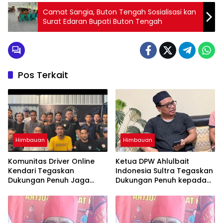
Camat Sangia, Buton Tengah Sosialisasi kan
Surat Edaran Bupati Buton Tengah
Pos Terkait
Himbauan
Himbauan
Komunitas Driver Online
Ketua DPW Ahlulbait
Kendari Tegaskan
Indonesia Sultra Tegaskan
Dukungan Penuh Jaga
Dukungan Penuh kepada
Kamtibmas dan
Polda Sultra Jaga
Keselamatan Berlalu Lintas
Kamtibmas