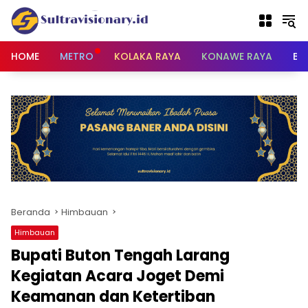
Langsung
ke
konten
HOME
METRO
KOLAKA RAYA
KONAWE RAYA
BU
Beranda
Himbauan
Himbauan
Bupati Buton Tengah Larang
Kegiatan Acara Joget Demi
Keamanan dan Ketertiban