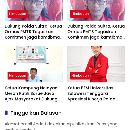
Himbauan
Himbauan
Dukung Polda Sultra, Ketua
Dukung Polda Sultra, Ketua
Ormas PMTS Tegaskan
Ormas PMTS Tegaskan
Komitmen jaga kamtibmas
Komitmen jaga kamtibmas
dan perangi Narkoba
dan perangi Narkoba
Himbauan
Himbauan
Ketua Kampung Nelayan
Ketua BEM Universitas
Merah Putih Sorue Jaya
Sulawesi Tenggara
Ajak Masyarakat Dukung
Apresiasi Kinerja Polda
Program Pemerintah dan
Sultra, Siap Bersinergi Jaga
Jaga Kelestarian Laut
Harkamtibmas
Tinggalkan Balasan
Alamat email Anda tidak akan dipublikasikan.
Ruas yang