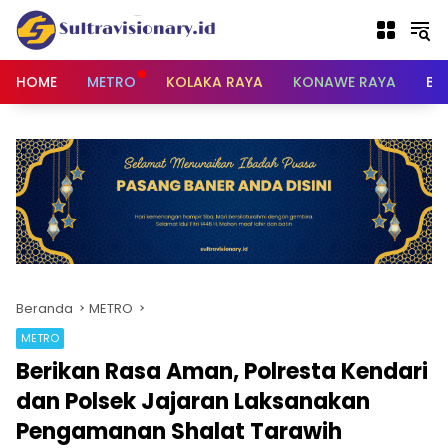
Langsung
ke
konten
HOME
METRO
KOLAKA RAYA
KONAWE RAYA
BU
Beranda
METRO
METRO
Berikan Rasa Aman, Polresta Kendari
dan Polsek Jajaran Laksanakan
Pengamanan Shalat Tarawih