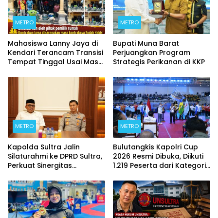
METRO
METRO
Mahasiswa Lanny Jaya di
Bupati Muna Barat
Kendari Terancam Transisi
Perjuangkan Program
Tempat Tinggal Usai Masa
Strategis Perikanan di KKP
Kontrakan Berakhir
METRO
METRO
Kapolda Sultra Jalin
Bulutangkis Kapolri Cup
Silaturahmi ke DPRD Sultra,
2026 Resmi Dibuka, Diikuti
Perkuat Sinergitas
1.219 Peserta dari Kategori
Forkopimda untuk
Umum, Polri, dan Difabel
Kemajuan Daerah