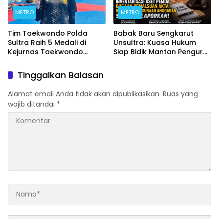
METRO
METRO
Tim Taekwondo Polda
Babak Baru Sengkarut
Sultra Raih 5 Medali di
Unsultra: Kuasa Hukum
Kejurnas Taekwondo
Siap Bidik Mantan Pengurus
Kapolri Cup Ke-7 2026
Atas Dugaan Korupsi dan
Pemalsuan Akta
Tinggalkan Balasan
Alamat email Anda tidak akan dipublikasikan.
Ruas yang
wajib ditandai
*