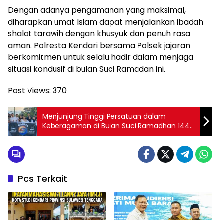
Dengan adanya pengamanan yang maksimal,
diharapkan umat Islam dapat menjalankan ibadah
shalat tarawih dengan khusyuk dan penuh rasa
aman. Polresta Kendari bersama Polsek jajaran
berkomitmen untuk selalu hadir dalam menjaga
situasi kondusif di bulan Suci Ramadan ini.
Post Views:
370
Menjunjung Tinggi Persatuan dalam
Keberagaman di Bulan Suci Ramadhan 1446
H, AMBA-SULTRA Menolak Penyebaran
Ideologi & falsafah yang Bertentangan
dengan Pancasila & UUD 1945
Pos Terkait