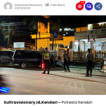
370
EditorSultraVisionary
2 Min Baca
03/10/2025
Sultravisionary.id,Kendari –
Polresta Kendari