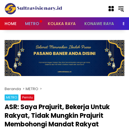
Langsung
ke
konten
HOME
METRO
KOLAKA RAYA
KONAWE RAYA
BU
Beranda
METRO
METRO
Pemilu
ASR: Saya Prajurit, Bekerja Untuk
Rakyat, Tidak Mungkin Prajurit
Membohongi Mandat Rakyat