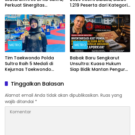
Perkuat Sinergitas
1.219 Peserta dari Kategori
Forkopimda untuk
Umum, Polri, dan Difabel
Kemajuan Daerah
METRO
METRO
Tim Taekwondo Polda
Babak Baru Sengkarut
Sultra Raih 5 Medali di
Unsultra: Kuasa Hukum
Kejurnas Taekwondo
Siap Bidik Mantan Pengurus
Kapolri Cup Ke-7 2026
Atas Dugaan Korupsi dan
Pemalsuan Akta
Tinggalkan Balasan
Alamat email Anda tidak akan dipublikasikan.
Ruas yang
wajib ditandai
*