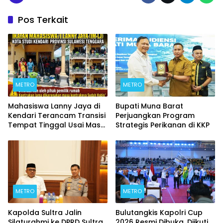
Pos Terkait
METRO
METRO
Mahasiswa Lanny Jaya di
Bupati Muna Barat
Kendari Terancam Transisi
Perjuangkan Program
Tempat Tinggal Usai Masa
Strategis Perikanan di KKP
Kontrakan Berakhir
METRO
METRO
Kapolda Sultra Jalin
Bulutangkis Kapolri Cup
Silaturahmi ke DPRD Sultra,
2026 Resmi Dibuka, Diikuti