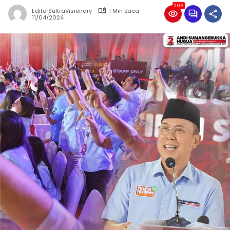
296
EditorSultraVisionary
1 Min Baca
11/04/2024