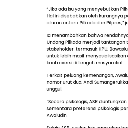
“Jika ada isu yang menyebutkan Pilkad
Hal ini disebabkan oleh kurangny
aturan antara Pilkada dan Pilpres,” j
Ia menambahkan bahwa rendahnya l
Undang Pilkada menjadi tantangan te
stakeholder, termasuk KPU, Bawaslu
untuk lebih masif menyosialisasikan
kontroversi di tengah masyarakat.
Terkait peluang kemenangan, Awalu
nomor urut dua, Andi Sumangerukka 
unggul.
“Secara psikologis, ASR diuntungkan 
sementara preferensi psikologis pem
Awaludin.
Selain ASR, paslon lain yang akan b