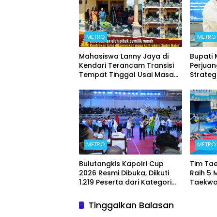
METRO
METRO
Mahasiswa Lanny Jaya di
Bupati
Kendari Terancam Transisi
Perjua
Tempat Tinggal Usai Masa
Strateg
Kontrakan Berakhir
METRO
METRO
Bulutangkis Kapolri Cup
Tim Ta
2026 Resmi Dibuka, Diikuti
Raih 5 
1.219 Peserta dari Kategori
Taekwo
Umum, Polri, dan Difabel
7 2026
Tinggalkan Balasan