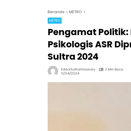
Beranda
METRO
METRO
Pengamat Politik
Psikologis ASR Dip
Sultra 2024
EditorSultraVisionary
2 Min Baca
11/04/2024