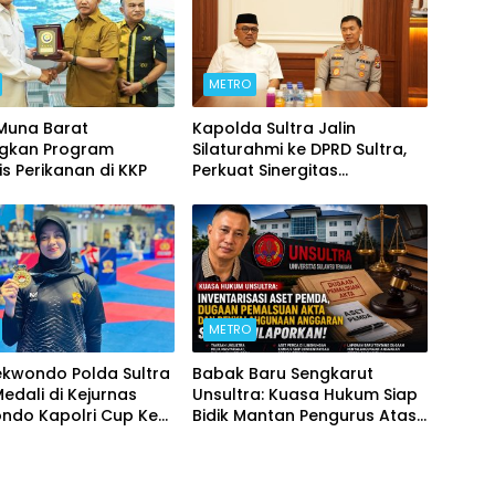
METRO
 Muna Barat
Kapolda Sultra Jalin
ngkan Program
Silaturahmi ke DPRD Sultra,
is Perikanan di KKP
Perkuat Sinergitas
Forkopimda untuk Kemajuan
Daerah
METRO
ekwondo Polda Sultra
Babak Baru Sengkarut
Medali di Kejurnas
Unsultra: Kuasa Hukum Siap
ndo Kapolri Cup Ke-
Bidik Mantan Pengurus Atas
Dugaan Korupsi dan
Pemalsuan Akta