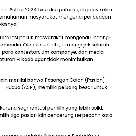
a Sultra 2024 bisa dua putaran, itu jelas keliru.
a pemahaman masyarakat mengenai perbedaan
elasnya.
iterasi politik masyarakat mengenai Undang-
rsendiri. Oleh karena itu, ia mengajak seluruh
, para kontestan, tim kampanye, dan media
 aturan Pilkada agar tidak menimbulkan
din menilai bahwa Pasangan Calon (Paslon)
– Hugua (ASR), memiliki peluang besar untuk
karena segmentasi pemilih yang lebih solid,
ilih tiga paslon lain cenderung terpecah,” kata
erkompetisi adalah Ruksamin – Syafei Kahar,