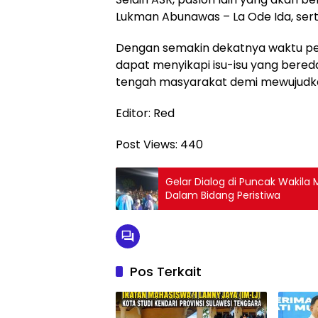
Lukman Abunawas – La Ode Ida, serta
Dengan semakin dekatnya waktu pel
dapat menyikapi isu-isu yang bereda
tengah masyarakat demi mewujudkan
Editor: Red
Post Views:
440
Gelar Dialog di Puncak Wakil
Dalam Bidang Peristiwa
Pos Terkait