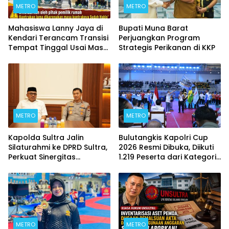
METRO
METRO
Mahasiswa Lanny Jaya di
Bupati Muna Barat
Kendari Terancam Transisi
Perjuangkan Program
Tempat Tinggal Usai Masa
Strategis Perikanan di KKP
Kontrakan Berakhir
METRO
METRO
Kapolda Sultra Jalin
Bulutangkis Kapolri Cup
Silaturahmi ke DPRD Sultra,
2026 Resmi Dibuka, Diikuti
Perkuat Sinergitas
1.219 Peserta dari Kategori
Forkopimda untuk
Umum, Polri, dan Difabel
Kemajuan Daerah
METRO
METRO