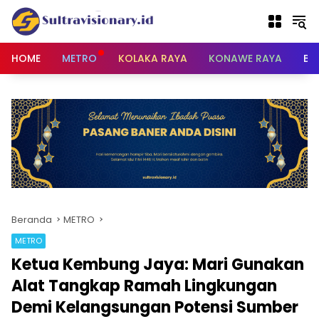
Langsung
ke
konten
HOME
METRO
KOLAKA RAYA
KONAWE RAYA
BU
Beranda
METRO
METRO
Ketua Kembung Jaya: Mari Gunakan
Alat Tangkap Ramah Lingkungan
Demi Kelangsungan Potensi Sumber