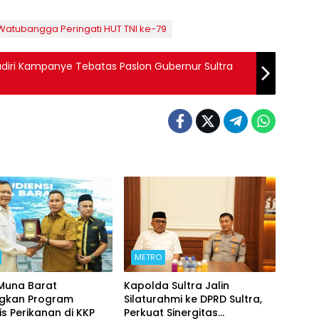
Watubangga Peringati HUT TNI ke-79
adiri Kampanye Tebatas Paslon Gubernur Sultra
METRO
 Muna Barat
Kapolda Sultra Jalin
ngkan Program
Silaturahmi ke DPRD Sultra,
is Perikanan di KKP
Perkuat Sinergitas