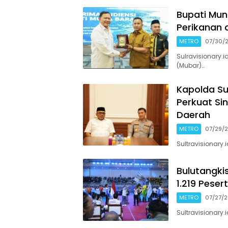
Bupati Mun
Perikanan 
METRO
07/30/
Sulravisionary.
(Mubar)…
Kapolda Sul
Perkuat Si
Daerah
METRO
07/29/
Sultravisionary.
Bulutangkis
1.219 Peser
METRO
07/27/
Sultravisionary.