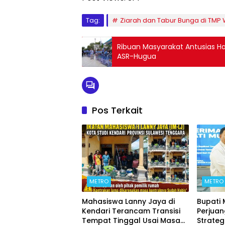
Tag:
Ziarah dan Tabur Bunga di TMP 
Ribuan Masyarakat Antusias H
ASR-Hugua
Pos Terkait
METRO
METRO
Mahasiswa Lanny Jaya di
Bupati
Kendari Terancam Transisi
Perjua
Tempat Tinggal Usai Masa
Strateg