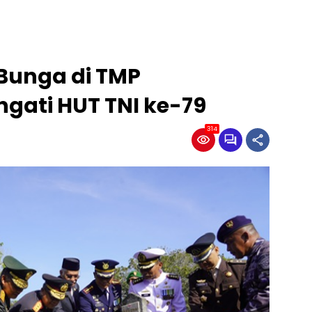
 Bunga di TMP
gati HUT TNI ke-79
314