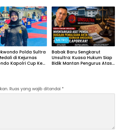
Forkopimda untuk Kemajuan
Daerah
METRO
ekwondo Polda Sultra
Babak Baru Sengkarut
Medali di Kejurnas
Unsultra: Kuasa Hukum Siap
ndo Kapolri Cup Ke-
Bidik Mantan Pengurus Atas
Dugaan Korupsi dan
Pemalsuan Akta
kan.
Ruas yang wajib ditandai
*