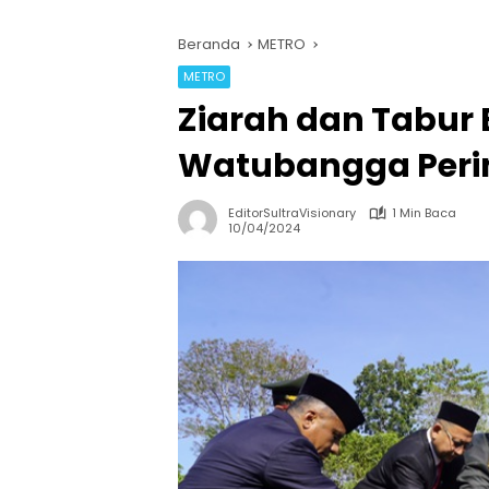
Beranda
METRO
METRO
Ziarah dan Tabur
Watubangga Perin
EditorSultraVisionary
1 Min Baca
10/04/2024