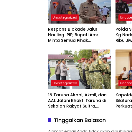
Uncategorized
Uncate
Respons Blokade Jalur
Polda S
Hauling IPIP, Bupati Amri
Kg Nark
Minta Semua Pihak
Ribu Ji
Kedepankan Dialog dan
Kepastian Hukum
Uncategorized
Uncate
15 Taruna Akpol, Akmil, dan
Kapolda
AAL Jalani Bhakti Taruna di
Silatur
Sekolah Rakyat Sultra,
Perkuat
Tanamkan Disiplin dan
Forkop
Nasionalisme
Daerah
Tinggalkan Balasan
Alamat email Anda tidak akan dipublikasi