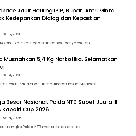
kade Jalur Hauling IPIP, Bupati Amri Minta
k Kedepankan Dialog dan Kepastian
08/05/2026
 Kolaka, Amri, menegaskan bahwa penyelesaian…
ra Musnahkan 5,4 Kg Narkotika, Selamatkan
wa
08/04/2026
orat Reserse Narkoba (Ditresnarkoba) Polda Sulawesi…
a Besar Nasional, Polda NTB Sabet Juara III
s Kapolri Cup 2026
08/04/2026
bulutangkis Polda NTB menorehkan prestasi…