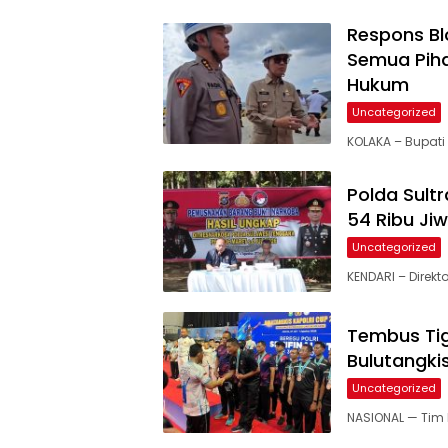
Respons Blo
Semua Piha
Hukum
Uncategorized
KOLAKA – Bupati
Polda Sult
54 Ribu Ji
Uncategorized
KENDARI – Direkt
Tembus Tig
Bulutangki
Uncategorized
NASIONAL — Tim 