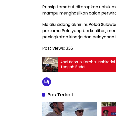
Prinsip tersebut diterapkan untuk m
mampu menghasilkan calon perwira P
Melalui sidang akhir ini, Polda Sul
pertama Polri yang berkualitas, memi
peningkatan kinerja dan pelayanan P
Post Views:
336
Andi Bahrun Kembali Nahkodai U
Tengah Badai
Pos Terkait