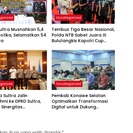
gorized
Uncategorized
ultra Musnahkan 5,4
Tembus Tiga Besar Nasional,
otika, Selamatkan 54
Polda NTB Sabet Juara III
wa
Bulutangkis Kapolri Cup
2026
gorized
Uncategorized
 Sultra Jalin
Pemkab Konawe Selatan
ahmi ke DPRD Sultra,
Optimalkan Transformasi
 Sinergitas
Digital untuk Dukung
imda untuk Kemajuan
Program SETARA
kan.
Ruas yang wajib ditandai
*