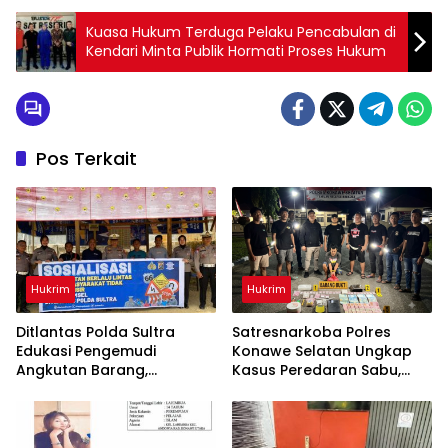
Kuasa Hukum Terduga Pelaku Pencabulan di
Kendari Minta Publik Hormati Proses Hukum
Pos Terkait
Hukrim
Hukrim
Ditlantas Polda Sultra
Satresnarkoba Polres
Edukasi Pengemudi
Konawe Selatan Ungkap
Angkutan Barang,
Kasus Peredaran Sabu,
Tekankan Kelaikan
Satu Terduga Pengedar
Kendaraan Demi
Diamankan
Keselamatan Berlalu Lintas