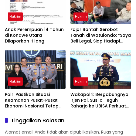
Hukrim
Hukrim
Anak Perempuan 14 Tahun
‎Fajar Bantah Serobot
di Konawe Utara
Tanah di Watulondo: “Saya
Dilaporkan Hilang
Beli Legal, Siap Hadapi
Proses Hukum”
Hukrim
Hukrim
Polri Pastikan Situasi
Wakapolri: Bergabungnya
Keamanan Pusat-Pusat
Irjen Pol. Susilo Teguh
Ekonomi Nasional Tetap
Raharjo ke UBISA Perkuat
Kondusif
Jejaring Nasional Pusat
Studi Kepolisian
Tinggalkan Balasan
Alamat email Anda tidak akan dipublikasikan.
Ruas yang