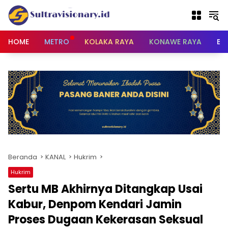
Langsung
ke
konten
HOME
METRO
KOLAKA RAYA
KONAWE RAYA
BU
Beranda
KANAL
Hukrim
Hukrim
‎Sertu MB Akhirnya Ditangkap Usai
Kabur, Denpom Kendari Jamin
Proses Dugaan Kekerasan Seksual