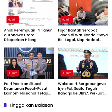
Keselamatan Berlalu Lintas
Hukrim
Hukrim
Anak Perempuan 14 Tahun
‎Fajar Bantah Serobot
di Konawe Utara
Tanah di Watulondo: “Saya
Dilaporkan Hilang
Beli Legal, Siap Hadapi
Proses Hukum”
Hukrim
Hukrim
Polri Pastikan Situasi
Wakapolri: Bergabungnya
Keamanan Pusat-Pusat
Irjen Pol. Susilo Teguh
Ekonomi Nasional Tetap
Raharjo ke UBISA Perkuat
Kondusif
Jejaring Nasional Pusat
Studi Kepolisian
Tinggalkan Balasan