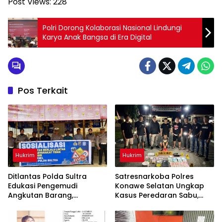
Post Views:
228
Polri Dorong Kolaborasi Nasional Lindungi
Karya Anak Bangsa di Era Digital
Pos Terkait
Hukrim
Hukrim
Ditlantas Polda Sultra
Satresnarkoba Polres
Edukasi Pengemudi
Konawe Selatan Ungkap
Angkutan Barang,
Kasus Peredaran Sabu,
Tekankan Kelaikan
Satu Terduga Pengedar
Kendaraan Demi
Diamankan