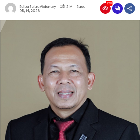
228
EditorSultraVisionary
2 Min Baca
05/14/2026