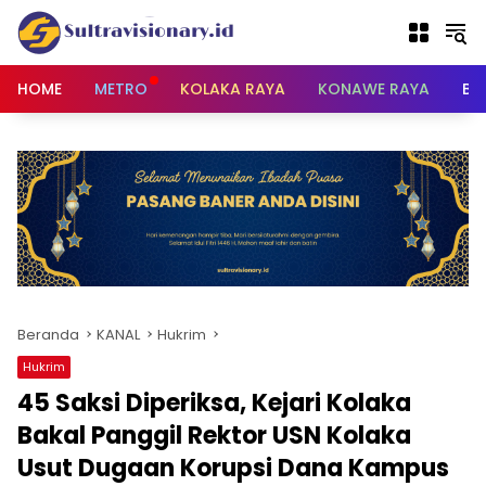
Langsung
ke
konten
HOME
METRO
KOLAKA RAYA
KONAWE RAYA
BU
Beranda
KANAL
Hukrim
Hukrim
45 Saksi Diperiksa, Kejari Kolaka
Bakal Panggil Rektor USN Kolaka
Usut Dugaan Korupsi Dana Kampus