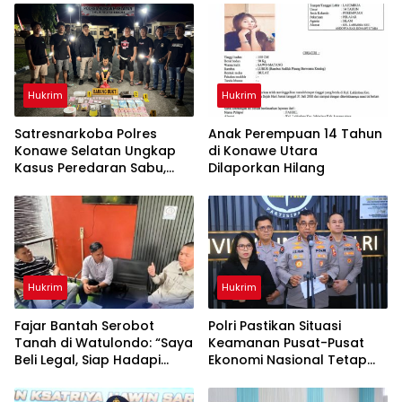
Hukrim
Hukrim
Satresnarkoba Polres
Anak Perempuan 14 Tahun
Konawe Selatan Ungkap
di Konawe Utara
Kasus Peredaran Sabu,
Dilaporkan Hilang
Satu Terduga Pengedar
Diamankan
Hukrim
Hukrim
‎Fajar Bantah Serobot
Polri Pastikan Situasi
Tanah di Watulondo: “Saya
Keamanan Pusat-Pusat
Beli Legal, Siap Hadapi
Ekonomi Nasional Tetap
Proses Hukum”
Kondusif