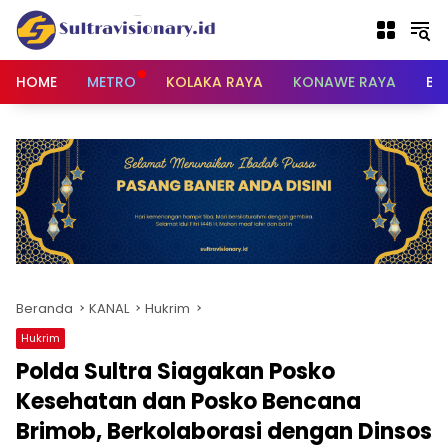
Langsung
ke
konten
HOME
METRO
KOLAKA RAYA
KONAWE RAYA
BU
Beranda
KANAL
Hukrim
Hukrim
Polda Sultra Siagakan Posko
Kesehatan dan Posko Bencana
Brimob, Berkolaborasi dengan Dinsos