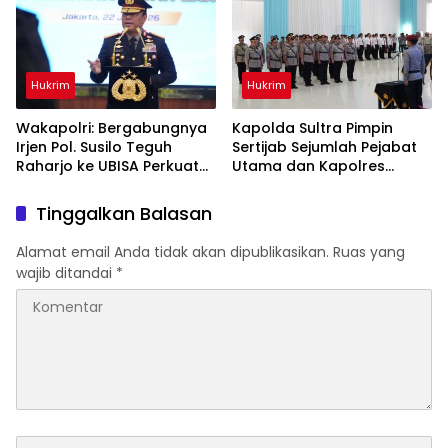
Hukrim
Hukrim
Wakapolri: Bergabungnya
Kapolda Sultra Pimpin
Irjen Pol. Susilo Teguh
Sertijab Sejumlah Pejabat
Raharjo ke UBISA Perkuat
Utama dan Kapolres
Jejaring Nasional Pusat
Jajaran Serta Lantik
Studi Kepolisian
Kapolres Konawe
Tinggalkan Balasan
Kepulauan
Alamat email Anda tidak akan dipublikasikan.
Ruas yang
wajib ditandai
*