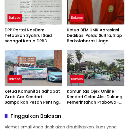
Baksos
Baksos
DPP Partai NasDem
Ketua BEM UMK Apresiasi
Tetapkan Syahrul Said
Dedikasi Polda Sultra, Siap
sebagai Ketua DPRD
Berkolaborasi Jaga
Sulawesi Tenggara Sisa
Harkamtibmas
Masa Jabatan 2024–2029
Baksos
Baksos
Ketua Komunitas Sahabat
Komunitas Ojek Online
Grab Car Kendari
Kendari Gelar Aksi Dukung
Sampaikan Pesan Penting
Pemerintahan Prabowo–
di Hari Perhubungan Darat
Gibran Sahkan RUU
Nasional 2025
Transportasi Online
Tinggalkan Balasan
Alamat email Anda tidak akan dipublikasikan.
Ruas yang