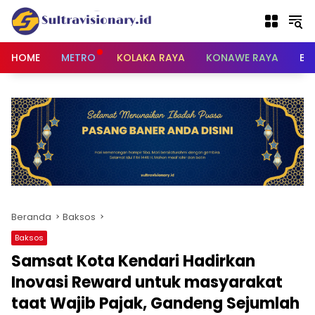
Langsung
ke
konten
HOME
METRO
KOLAKA RAYA
KONAWE RAYA
BU
Beranda
Baksos
Baksos
Samsat Kota Kendari Hadirkan
Inovasi Reward untuk masyarakat
taat Wajib Pajak, Gandeng Sejumlah