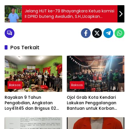
Jelang HUT ke-79 Bhayangkara Ketua komisi
II DPRD buteng Awaludin, S.H.,Ucapkan
Selamat dan Apresiasi Kinerja Polri dalam
Menjaga Kamtibmas
Pos Terkait
Baksos
Baksos
Rayakan 9 Tahun
Ojol Grab Kota Kendari
Pengabdian, Angkatan
Lakukan Penggalangan
Loy41it45 dan Brigsus 02
Bantuan untuk Korban
Polda Sultra Gelar Bakti
Bencana Alam di Sumatra
Sosial
dan Aceh