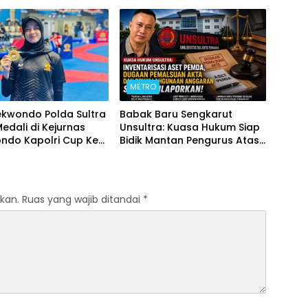
Forkopimda untuk Kemajuan
Daerah
METRO
ekwondo Polda Sultra
Babak Baru Sengkarut
Medali di Kejurnas
Unsultra: Kuasa Hukum Siap
ndo Kapolri Cup Ke-
Bidik Mantan Pengurus Atas
Dugaan Korupsi dan
Pemalsuan Akta
kan.
Ruas yang wajib ditandai
*