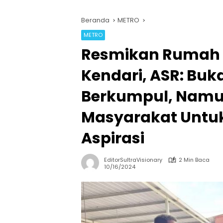
Beranda
METRO
METRO
Resmikan Rumah 
Kendari, ASR: Bu
Berkumpul, Namu
Masyarakat Unt
Aspirasi
EditorSultraVisionary
2 Min Baca
10/16/2024