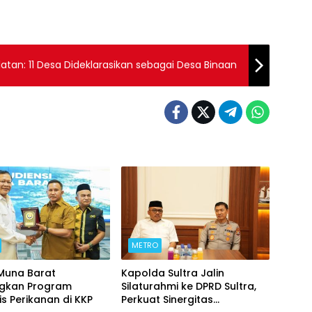
atan: 11 Desa Dideklarasikan sebagai Desa Binaan
METRO
 Muna Barat
Kapolda Sultra Jalin
ngkan Program
Silaturahmi ke DPRD Sultra,
is Perikanan di KKP
Perkuat Sinergitas