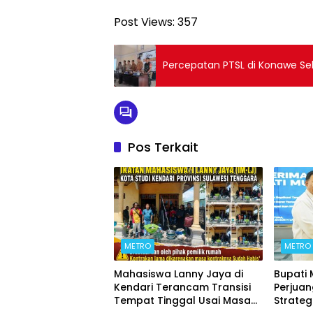
Post Views:
357
Percepatan PTSL di Konawe Sel
Pos Terkait
METRO
METRO
Mahasiswa Lanny Jaya di
Bupati
Kendari Terancam Transisi
Perjua
Tempat Tinggal Usai Masa
Strateg