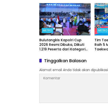
Kontrakan Berakhir
METRO
METRO
Bulutangkis Kapolri Cup
Tim Ta
2026 Resmi Dibuka, Diikuti
Raih 5 
1.219 Peserta dari Kategori
Taekwo
Umum, Polri, dan Difabel
7 2026
Tinggalkan Balasan
Alamat email Anda tidak akan dipublikasi