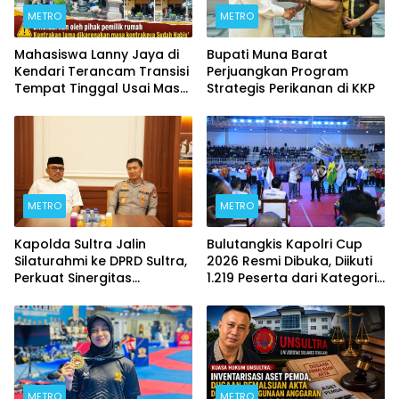
METRO
METRO
Mahasiswa Lanny Jaya di
Bupati Muna Barat
Kendari Terancam Transisi
Perjuangkan Program
Tempat Tinggal Usai Masa
Strategis Perikanan di KKP
Kontrakan Berakhir
METRO
METRO
Kapolda Sultra Jalin
Bulutangkis Kapolri Cup
Silaturahmi ke DPRD Sultra,
2026 Resmi Dibuka, Diikuti
Perkuat Sinergitas
1.219 Peserta dari Kategori
Forkopimda untuk
Umum, Polri, dan Difabel
Kemajuan Daerah
METRO
METRO