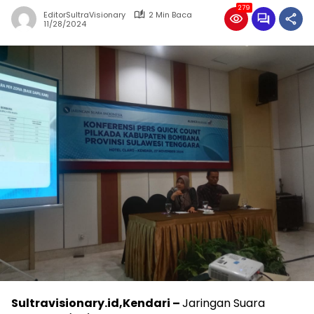
279
EditorSultraVisionary
2 Min Baca
11/28/2024
Sultravisionary.id,Kendari –
Jaringan Suara