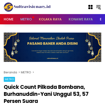
Langsung
ke
konten
HOME
METRO
KOLAKA RAYA
KONAWE RAYA
BU
Beranda
METRO
METRO
Quick Count Pilkada Bombana,
Burhanuddin-Yani Unggul 53, 57
Persen Suara