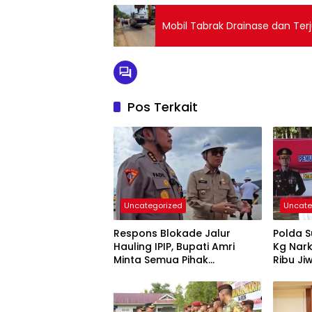
Mobil Tabrak Drainase dan Ter
Pos Terkait
Uncategorized
Uncate
Respons Blokade Jalur
Polda S
Hauling IPIP, Bupati Amri
Kg Nark
Minta Semua Pihak
Ribu Ji
Kedepankan Dialog dan
Kepastian Hukum