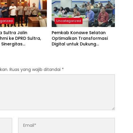
gorized
Uncategorized
 Sultra Jalin
Pemkab Konawe Selatan
ahmi ke DPRD Sultra,
Optimalkan Transformasi
 Sinergitas
Digital untuk Dukung
imda untuk Kemajuan
Program SETARA
kan.
Ruas yang wajib ditandai
*