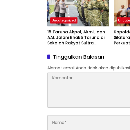
Uncategorized
Uncate
15 Taruna Akpol, Akmil, dan
Kapolda
AAL Jalani Bhakti Taruna di
Silatur
Sekolah Rakyat Sultra,
Perkuat
Tanamkan Disiplin dan
Forkop
Nasionalisme
Daerah
Tinggalkan Balasan
Alamat email Anda tidak akan dipublikasi