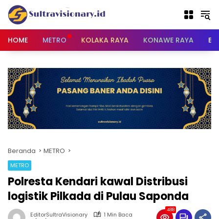
Langsung
ke
konten
HOME
METRO
KOLAKA RAYA
KONAWE RAYA
BU
Beranda
METRO
METRO
Polresta Kendari kawal Distribusi
logistik Pilkada di Pulau Saponda
488
EditorSultraVisionary
1 Min Baca