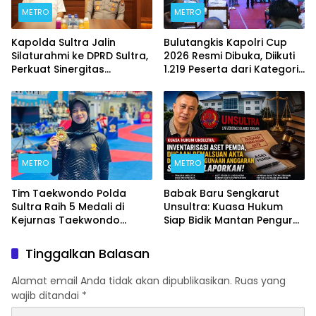
METRO
METRO
Kapolda Sultra Jalin
Bulutangkis Kapolri Cup
Silaturahmi ke DPRD Sultra,
2026 Resmi Dibuka, Diikuti
Perkuat Sinergitas
1.219 Peserta dari Kategori
Forkopimda untuk
Umum, Polri, dan Difabel
Kemajuan Daerah
METRO
METRO
Tim Taekwondo Polda
Babak Baru Sengkarut
Sultra Raih 5 Medali di
Unsultra: Kuasa Hukum
Kejurnas Taekwondo
Siap Bidik Mantan Pengurus
Kapolri Cup Ke-7 2026
Atas Dugaan Korupsi dan
Pemalsuan Akta
Tinggalkan Balasan
Alamat email Anda tidak akan dipublikasikan.
Ruas yang
wajib ditandai
*