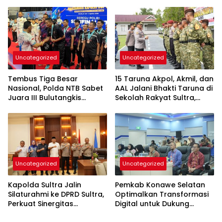
Kedepankan Dialog dan
Kepastian Hukum
Uncategorized
Uncategorized
Tembus Tiga Besar
15 Taruna Akpol, Akmil, dan
Nasional, Polda NTB Sabet
AAL Jalani Bhakti Taruna di
Juara III Bulutangkis
Sekolah Rakyat Sultra,
Kapolri Cup 2026
Tanamkan Disiplin dan
Nasionalisme
Uncategorized
Uncategorized
Kapolda Sultra Jalin
Pemkab Konawe Selatan
Silaturahmi ke DPRD Sultra,
Optimalkan Transformasi
Perkuat Sinergitas
Digital untuk Dukung
Forkopimda untuk
Program SETARA