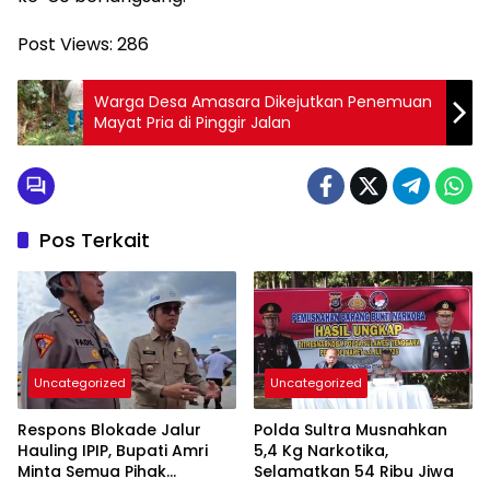
Post Views:
286
Warga Desa Amasara Dikejutkan Penemuan
Mayat Pria di Pinggir Jalan
Pos Terkait
Uncategorized
Uncategorized
Respons Blokade Jalur
Polda Sultra Musnahkan
Hauling IPIP, Bupati Amri
5,4 Kg Narkotika,
Minta Semua Pihak
Selamatkan 54 Ribu Jiwa