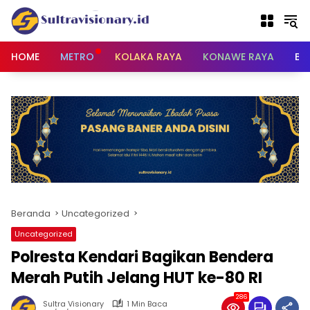
Langsung
ke
konten
HOME
METRO
KOLAKA RAYA
KONAWE RAYA
BU
Beranda
Uncategorized
Uncategorized
Polresta Kendari Bagikan Bendera
Merah Putih Jelang HUT ke-80 RI
286
Sultra Visionary
1 Min Baca