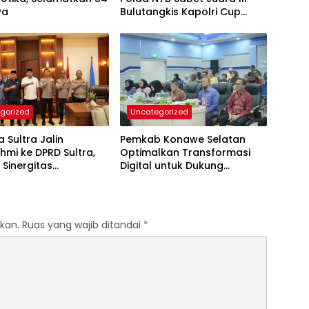
wa
Bulutangkis Kapolri Cup
2026
gorized
Uncategorized
 Sultra Jalin
Pemkab Konawe Selatan
ahmi ke DPRD Sultra,
Optimalkan Transformasi
 Sinergitas
Digital untuk Dukung
imda untuk Kemajuan
Program SETARA
kan.
Ruas yang wajib ditandai
*