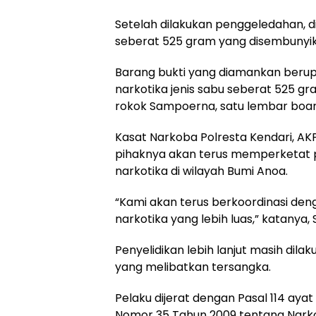
Setelah dilakukan penggeledahan, di
seberat 525 gram yang disembunyi
Barang bukti yang diamankan berupa
narkotika jenis sabu seberat 525 gra
rokok Sampoerna, satu lembar boar
Kasat Narkoba Polresta Kendari, AK
pihaknya akan terus memperketat
narkotika di wilayah Bumi Anoa.
“Kami akan terus berkoordinasi den
narkotika yang lebih luas,” katanya,
Penyelidikan lebih lanjut masih di
yang melibatkan tersangka.
Pelaku dijerat dengan Pasal 114 ayat
Nomor 35 Tahun 2009 tentang Nark