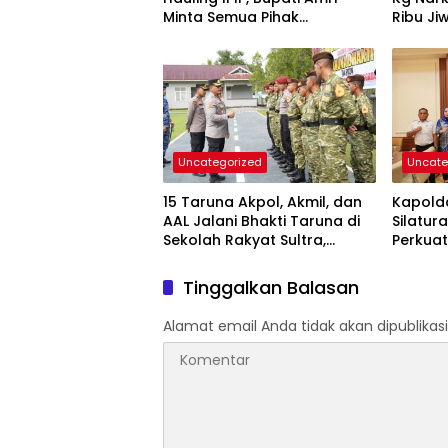
Minta Semua Pihak
Ribu Ji
Kedepankan Dialog dan
Kepastian Hukum
Uncategorized
Uncate
15 Taruna Akpol, Akmil, dan
Kapolda
AAL Jalani Bhakti Taruna di
Silatur
Sekolah Rakyat Sultra,
Perkuat
Tanamkan Disiplin dan
Forkop
Nasionalisme
Daerah
Tinggalkan Balasan
Alamat email Anda tidak akan dipublikasi