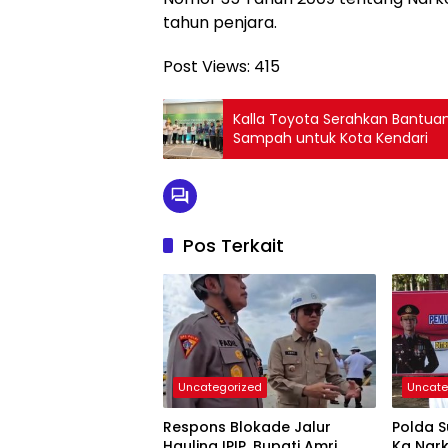
tahun penjara.
Post Views:
415
Kalla Toyota Serahkan Bantu
Sampah untuk Kota Kendari
Pos Terkait
Uncategorized
Uncate
Respons Blokade Jalur
Polda S
Hauling IPIP, Bupati Amri
Kg Nark