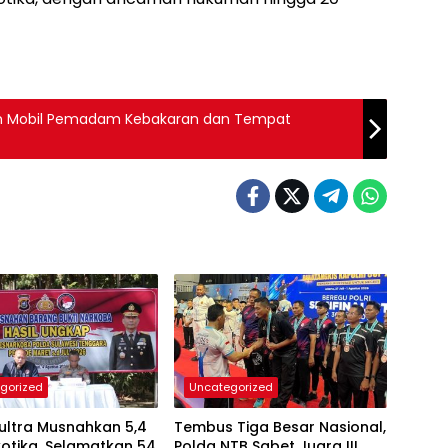
an Mobil Pemadam Kebakaran dan Tempat
gorized
Uncategorized
ultra Musnahkan 5,4
Tembus Tiga Besar Nasional,
otika, Selamatkan 54
Polda NTB Sabet Juara III