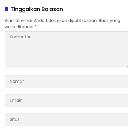
Kapolri Cup Ke-7 2026
Atas Dugaan Korupsi dan
Pemalsuan Akta
Tinggalkan Balasan
Alamat email Anda tidak akan dipublikasikan.
Ruas yang
wajib ditandai
*