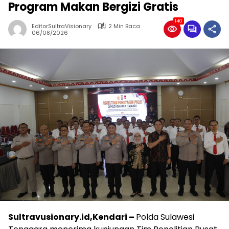
Program Makan Bergizi Gratis
140
EditorSultraVisionary
2 Min Baca
06/08/2026
Sultravusionary.id,Kendari –
Polda Sulawesi