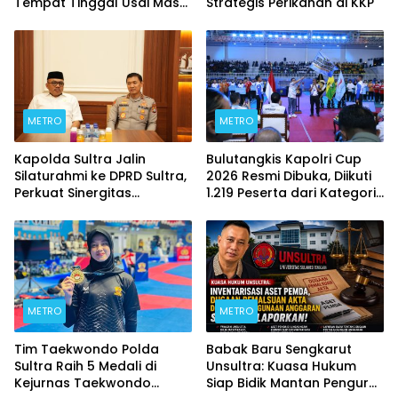
Tempat Tinggal Usai Masa
Strategis Perikanan di KKP
Kontrakan Berakhir
METRO
METRO
Kapolda Sultra Jalin
Bulutangkis Kapolri Cup
Silaturahmi ke DPRD Sultra,
2026 Resmi Dibuka, Diikuti
Perkuat Sinergitas
1.219 Peserta dari Kategori
Forkopimda untuk
Umum, Polri, dan Difabel
Kemajuan Daerah
METRO
METRO
Tim Taekwondo Polda
Babak Baru Sengkarut
Sultra Raih 5 Medali di
Unsultra: Kuasa Hukum
Kejurnas Taekwondo
Siap Bidik Mantan Pengurus