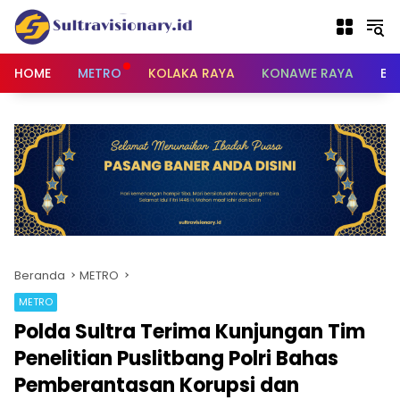
Langsung
ke
konten
HOME
METRO
KOLAKA RAYA
KONAWE RAYA
BU
Beranda
METRO
METRO
Polda Sultra Terima Kunjungan Tim
Penelitian Puslitbang Polri Bahas
Pemberantasan Korupsi dan