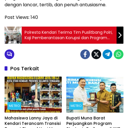
dengan lancar, tertib, dan penuh antusiasme.
Post Views:
140
Polresta Kendari Terima Tim Puslitbang Polri,
Kaji Pemberantasan Korupsi dan Program
Makan Bergizi Gratis
Pos Terkait
METRO
METRO
Mahasiswa Lanny Jaya di
Bupati Muna Barat
Kendari Terancam Transisi
Perjuangkan Program