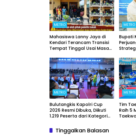
METRO
METRO
Mahasiswa Lanny Jaya di
Bupati
Kendari Terancam Transisi
Perjua
Tempat Tinggal Usai Masa
Strateg
Kontrakan Berakhir
METRO
METRO
Bulutangkis Kapolri Cup
Tim Ta
2026 Resmi Dibuka, Diikuti
Raih 5 
1.219 Peserta dari Kategori
Taekwo
Umum, Polri, dan Difabel
7 2026
Tinggalkan Balasan