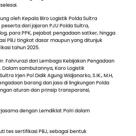
selesai.
sung oleh Kepala Biro Logistik Polda Sultra
n peserta dari jajaran PJU Polda Sultra,
log, para PPK, pejabat pengadaan satker, hingga
kasi PBJ tingkat dasar maupun yang ditunjuk
ikasi tahun 2025.
Dr. Fahrurazi dari Lembaga Kebijakan Pengadaan
. Dalam sambutannya, Karo Logistik
ra Irjen Pol Didik Agung Widjanarko, S.IK., M.H,
pengadaan barang dan jasa di lingkungan Polda
engan aturan dan prinsip transparansi,
kerjasama dengan Lemdiklat Polri dalam
 tes sertifikasi PBJ, sebagai bentuk