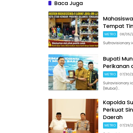
Baca Juga
Mahasiswa 
Tempat Tin
METRO
08/05/
Sultravisionary
Bupati Mun
Perikanan 
METRO
07/30/
Sulravisionary.
(Mubar)…
Kapolda Sul
Perkuat Si
Daerah
METRO
07/29/