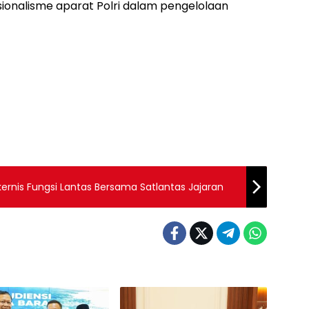
ionalisme aparat Polri dalam pengelolaan
akernis Fungsi Lantas Bersama Satlantas Jajaran