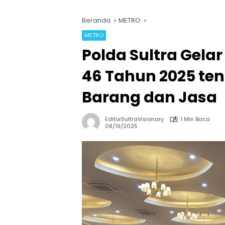
Beranda
METRO
METRO
Polda Sultra Gelar 
46 Tahun 2025 te
Barang dan Jasa
EditorSultraVisionary
1 Min Baca
08/19/2025