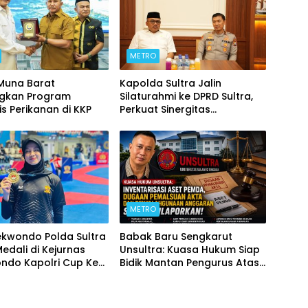
METRO
 Muna Barat
Kapolda Sultra Jalin
ngkan Program
Silaturahmi ke DPRD Sultra,
is Perikanan di KKP
Perkuat Sinergitas
Forkopimda untuk Kemajuan
Daerah
METRO
ekwondo Polda Sultra
Babak Baru Sengkarut
Medali di Kejurnas
Unsultra: Kuasa Hukum Siap
ndo Kapolri Cup Ke-
Bidik Mantan Pengurus Atas
Dugaan Korupsi dan
Pemalsuan Akta