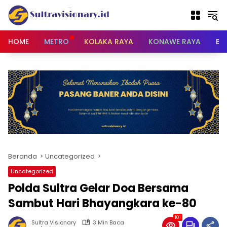
Langsung
ke
konten
HOME
METRO
KOLAKA RAYA
KONAWE RAYA
BU
Beranda
Uncategorized
Uncategorized
Polda Sultra Gelar Doa Bersama
Sambut Hari Bhayangkara ke-80
101
Sultra Visionary
3 Min Baca