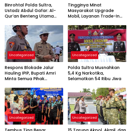
Binrohtal Polda Sultra,
Tingginya Minat
Ustadz Abdul Gafar: Al-
Masyarakat Upgrade
Qur’an Benteng Utama
Mobil, Layanan Trade-In
Cegah Judi, Miras, dan
Toyota Kebanjiran
Penyimpangan Sosial
Permintaan
Uncategorized
Uncategorized
Respons Blokade Jalur
Polda Sultra Musnahkan
Hauling IPIP, Bupati Amri
5,4 Kg Narkotika,
Minta Semua Pihak
Selamatkan 54 Ribu Jiwa
Kedepankan Dialog dan
Kepastian Hukum
Uncategorized
Uncategorized
Tembus Tiga Besar
15 Taruna Akpol, Akmil, dan