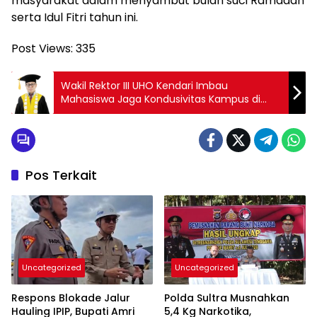
masyarakat dalam menyambut bulan suci Ramadan
serta Idul Fitri tahun ini.
Post Views:
335
Wakil Rektor III UHO Kendari Imbau
Mahasiswa Jaga Kondusivitas Kampus di
Tengah Dinamika Nasional
Pos Terkait
Uncategorized
Uncategorized
Respons Blokade Jalur
Polda Sultra Musnahkan
Hauling IPIP, Bupati Amri
5,4 Kg Narkotika,