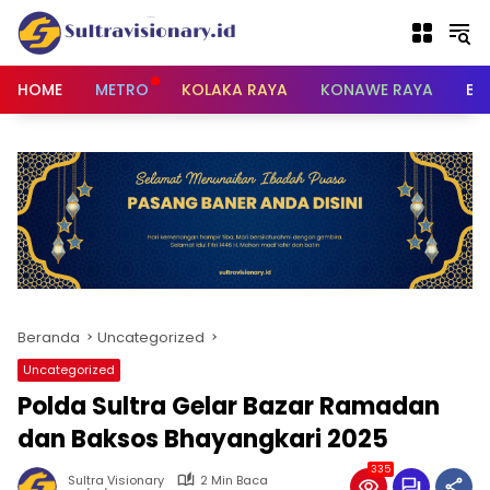
Langsung
ke
konten
HOME
METRO
KOLAKA RAYA
KONAWE RAYA
BU
Beranda
Uncategorized
Uncategorized
Polda Sultra Gelar Bazar Ramadan
dan Baksos Bhayangkari 2025
335
Sultra Visionary
2 Min Baca