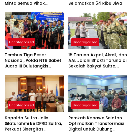
Minta Semua Pihak
Selamatkan 54 Ribu Jiwa
Kedepankan Dialog dan
Kepastian Hukum
Uncategorized
Uncategorized
Tembus Tiga Besar
15 Taruna Akpol, Akmil, dan
Nasional, Polda NTB Sabet
AAL Jalani Bhakti Taruna di
Juara III Bulutangkis
Sekolah Rakyat Sultra,
Kapolri Cup 2026
Tanamkan Disiplin dan
Nasionalisme
Uncategorized
Uncategorized
Kapolda Sultra Jalin
Pemkab Konawe Selatan
Silaturahmi ke DPRD Sultra,
Optimalkan Transformasi
Perkuat Sinergitas
Digital untuk Dukung