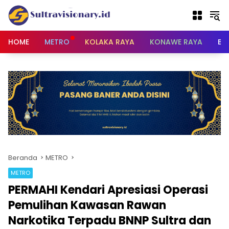
Langsung
ke
konten
HOME
METRO
KOLAKA RAYA
KONAWE RAYA
BU
Beranda
METRO
METRO
PERMAHI Kendari Apresiasi Operasi
Pemulihan Kawasan Rawan
Narkotika Terpadu BNNP Sultra dan