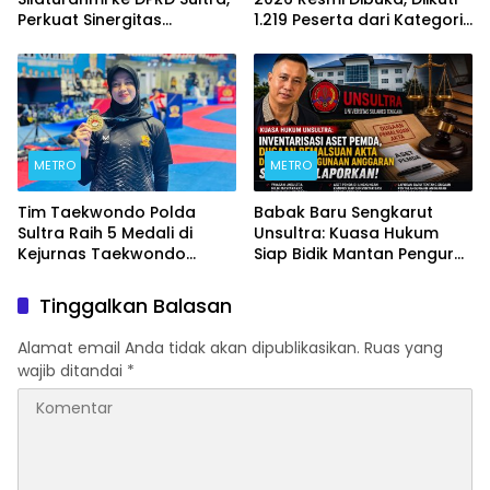
Perkuat Sinergitas
1.219 Peserta dari Kategori
Forkopimda untuk
Umum, Polri, dan Difabel
Kemajuan Daerah
METRO
METRO
Tim Taekwondo Polda
Babak Baru Sengkarut
Sultra Raih 5 Medali di
Unsultra: Kuasa Hukum
Kejurnas Taekwondo
Siap Bidik Mantan Pengurus
Kapolri Cup Ke-7 2026
Atas Dugaan Korupsi dan
Pemalsuan Akta
Tinggalkan Balasan
Alamat email Anda tidak akan dipublikasikan.
Ruas yang
wajib ditandai
*