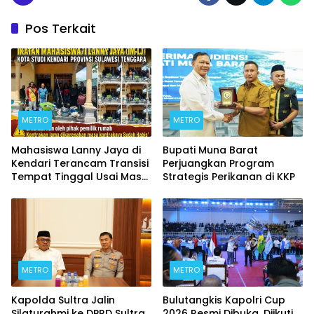
Pos Terkait
METRO
METRO
Mahasiswa Lanny Jaya di
Bupati Muna Barat
Kendari Terancam Transisi
Perjuangkan Program
Tempat Tinggal Usai Masa
Strategis Perikanan di KKP
Kontrakan Berakhir
METRO
METRO
Kapolda Sultra Jalin
Bulutangkis Kapolri Cup
Silaturahmi ke DPRD Sultra,
2026 Resmi Dibuka, Diikuti