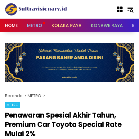
Langsung
ke
konten
HOME
METRO
KOLAKA RAYA
KONAWE RAYA
BU
Beranda
METRO
METRO
Penawaran Spesial Akhir Tahun,
Premium Car Toyota Special Rate
Mulai 2%