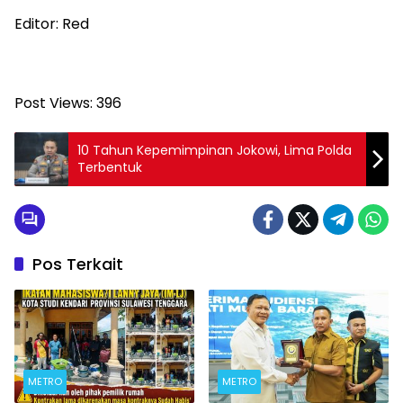
Editor: Red
Post Views:
396
10 Tahun Kepemimpinan Jokowi, Lima Polda
Terbentuk
Pos Terkait
METRO
METRO