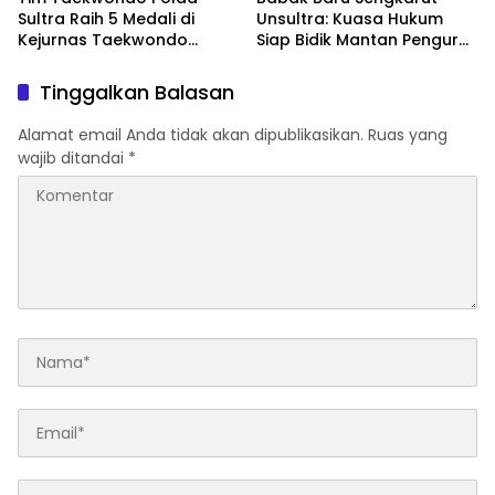
Sultra Raih 5 Medali di
Unsultra: Kuasa Hukum
Kejurnas Taekwondo
Siap Bidik Mantan Pengurus
Kapolri Cup Ke-7 2026
Atas Dugaan Korupsi dan
Pemalsuan Akta
Tinggalkan Balasan
Alamat email Anda tidak akan dipublikasikan.
Ruas yang
wajib ditandai
*