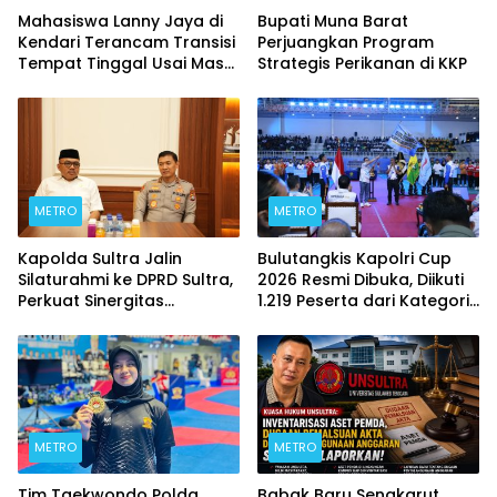
Mahasiswa Lanny Jaya di
Bupati Muna Barat
Kendari Terancam Transisi
Perjuangkan Program
Tempat Tinggal Usai Masa
Strategis Perikanan di KKP
Kontrakan Berakhir
METRO
METRO
Kapolda Sultra Jalin
Bulutangkis Kapolri Cup
Silaturahmi ke DPRD Sultra,
2026 Resmi Dibuka, Diikuti
Perkuat Sinergitas
1.219 Peserta dari Kategori
Forkopimda untuk
Umum, Polri, dan Difabel
Kemajuan Daerah
METRO
METRO
Tim Taekwondo Polda
Babak Baru Sengkarut