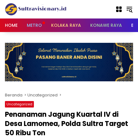
Langsung
ke
konten
HOME
METRO
KOLAKA RAYA
KONAWE RAYA
BU
Beranda
Uncategorized
Uncategorized
Penanaman Jagung Kuartal IV di
Desa Lamomea, Polda Sultra Target
50 Ribu Ton