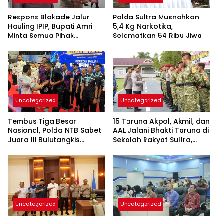
Respons Blokade Jalur
Polda Sultra Musnahkan
Hauling IPIP, Bupati Amri
5,4 Kg Narkotika,
Minta Semua Pihak
Selamatkan 54 Ribu Jiwa
Kedepankan Dialog dan
Kepastian Hukum
Uncategorized
Uncategorized
Tembus Tiga Besar
15 Taruna Akpol, Akmil, dan
Nasional, Polda NTB Sabet
AAL Jalani Bhakti Taruna di
Juara III Bulutangkis
Sekolah Rakyat Sultra,
Kapolri Cup 2026
Tanamkan Disiplin dan
Nasionalisme
Uncategorized
Uncategorized