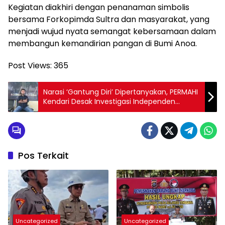
Kegiatan diakhiri dengan penanaman simbolis
bersama Forkopimda Sultra dan masyarakat, yang
menjadi wujud nyata semangat kebersamaan dalam
membangun kemandirian pangan di Bumi Anoa.
Post Views:
365
Narasi ‘Gantung Diri’ Dipertanyakan, PERMAHI
Kendari Desak Investigasi Independen
Kematian Tahanan BNNP Sultra
Pos Terkait
Uncategorized
Uncategorized