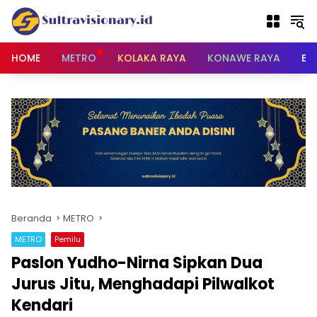
Langsung
ke
konten
HOME
METRO
KOLAKA RAYA
KONAWE RAYA
BU
Beranda
METRO
METRO
Pemilu
Paslon Yudho-Nirna Sipkan Dua
Jurus Jitu, Menghadapi Pilwalkot
Kendari