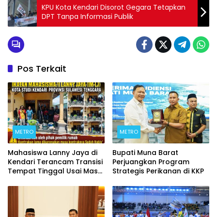
KPU Kota Kendari Disorot Gegara Tetapkan
DPT Tanpa Informasi Publik
Pos Terkait
METRO
METRO
Mahasiswa Lanny Jaya di
Bupati Muna Barat
Kendari Terancam Transisi
Perjuangkan Program
Tempat Tinggal Usai Masa
Strategis Perikanan di KKP
Kontrakan Berakhir