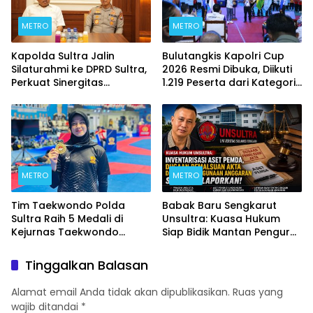
METRO
METRO
Kapolda Sultra Jalin
Bulutangkis Kapolri Cup
Silaturahmi ke DPRD Sultra,
2026 Resmi Dibuka, Diikuti
Perkuat Sinergitas
1.219 Peserta dari Kategori
Forkopimda untuk
Umum, Polri, dan Difabel
Kemajuan Daerah
METRO
METRO
Tim Taekwondo Polda
Babak Baru Sengkarut
Sultra Raih 5 Medali di
Unsultra: Kuasa Hukum
Kejurnas Taekwondo
Siap Bidik Mantan Pengurus
Kapolri Cup Ke-7 2026
Atas Dugaan Korupsi dan
Pemalsuan Akta
Tinggalkan Balasan
Alamat email Anda tidak akan dipublikasikan.
Ruas yang
wajib ditandai
*