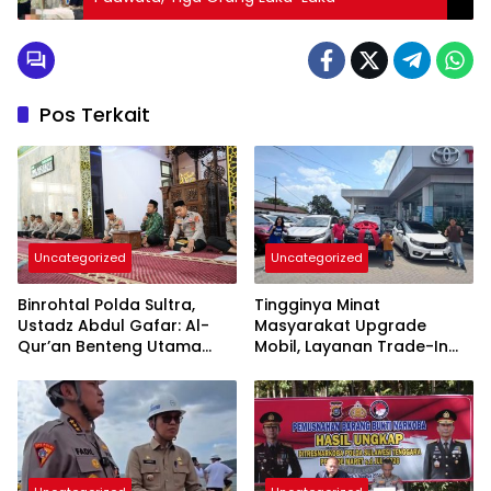
Pos Terkait
Uncategorized
Uncategorized
Binrohtal Polda Sultra,
Tingginya Minat
Ustadz Abdul Gafar: Al-
Masyarakat Upgrade
Qur’an Benteng Utama
Mobil, Layanan Trade-In
Cegah Judi, Miras, dan
Toyota Kebanjiran
Penyimpangan Sosial
Permintaan