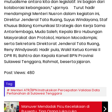
mutualisme antara kita dan legislatif. Ini bagian dari
kolaborasi kebangsaan,” ujarnya. Turut hadir
mendampingi Menteri Nusron dalam kegiatan ini,
Direktur Jenderal Tata Ruang, Suyus Windayana, Staf
Khusus Bidang Komunikasi Strategis dan Kerja Sama
Antarlembaga, Muda Saleh; Kepala Biro Hubungan
Masyarakat dan Protokol, Harison Mocodompis;
serta Sekretaris Direktorat Jenderal Tata Ruang,
Reny Windyawati. Hadir pula, Wakil Ketua Komisi II
DPR RI, Bahtra dan Kepala Kanwil BPN Provinsi
Sulawesi Tenggara, Rahmat, beserta jajaran.
Post Views:
480
Tag:
Menteri ATR/BPN Instruksikan Percepatan Validasi Data
Pertanahan di Sulawesi Tenggara
Manuver Mendadak Picu Kecelakaan di
Puuwatu, Tiga Orang Luka-Luka