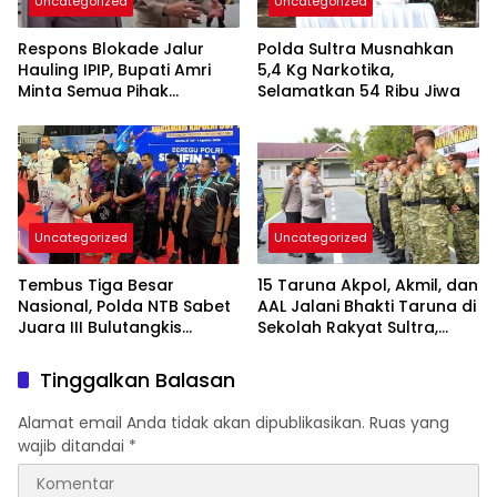
Uncategorized
Uncategorized
Respons Blokade Jalur
Polda Sultra Musnahkan
Hauling IPIP, Bupati Amri
5,4 Kg Narkotika,
Minta Semua Pihak
Selamatkan 54 Ribu Jiwa
Kedepankan Dialog dan
Kepastian Hukum
Uncategorized
Uncategorized
Tembus Tiga Besar
15 Taruna Akpol, Akmil, dan
Nasional, Polda NTB Sabet
AAL Jalani Bhakti Taruna di
Juara III Bulutangkis
Sekolah Rakyat Sultra,
Kapolri Cup 2026
Tanamkan Disiplin dan
Nasionalisme
Tinggalkan Balasan
Alamat email Anda tidak akan dipublikasikan.
Ruas yang
wajib ditandai
*