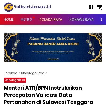
Langsung
ke
konten
HOME
METRO
KOLAKA RAYA
KONAWE RAYA
BU
Beranda
Uncategorized
Uncategorized
Menteri ATR/BPN Instruksikan
Percepatan Validasi Data
Pertanahan di Sulawesi Tenggara