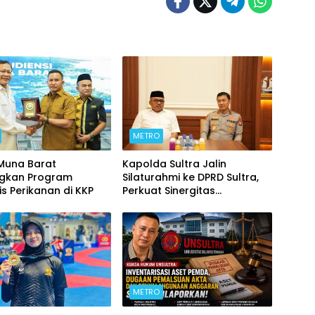
METRO
 Muna Barat
Kapolda Sultra Jalin
ngkan Program
Silaturahmi ke DPRD Sultra,
is Perikanan di KKP
Perkuat Sinergitas
Forkopimda untuk Kemajuan
Daerah
METRO