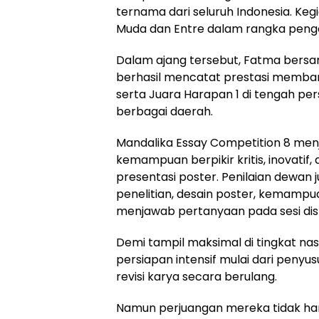
ternama dari seluruh Indonesia. Keg
Muda dan Entre dalam rangka penge
‎Dalam ajang tersebut, Fatma bersam
berhasil mencatat prestasi memban
serta Juara Harapan 1 di tengah pe
berbagai daerah.
‎Mandalika Essay Competition 8 me
kemampuan berpikir kritis, inovatif, d
presentasi poster. Penilaian dewan ju
penelitian, desain poster, kemampu
menjawab pertanyaan pada sesi disk
‎Demi tampil maksimal di tingkat na
persiapan intensif mulai dari penyus
revisi karya secara berulang.
‎Namun perjuangan mereka tidak h