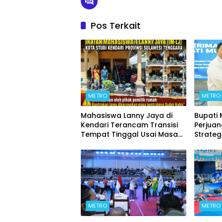
Pos Terkait
METRO
METRO
Mahasiswa Lanny Jaya di
Bupati
Kendari Terancam Transisi
Perjua
Tempat Tinggal Usai Masa
Strateg
Kontrakan Berakhir
METRO
METRO