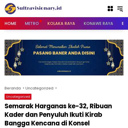
Langsung
ke
konten
HOME
METRO
KOLAKA RAYA
KONAWE RAYA
BU
Beranda
Uncategorized
Uncategorized
Semarak Harganas ke-32, Ribuan
Kader dan Penyuluh Ikuti Kirab
Bangga Kencana di Konsel