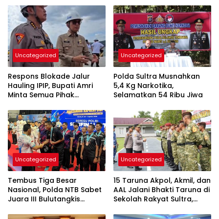
Uncategorized
Uncategorized
Respons Blokade Jalur
Polda Sultra Musnahkan
Hauling IPIP, Bupati Amri
5,4 Kg Narkotika,
Minta Semua Pihak
Selamatkan 54 Ribu Jiwa
Kedepankan Dialog dan
Kepastian Hukum
Uncategorized
Uncategorized
Tembus Tiga Besar
15 Taruna Akpol, Akmil, dan
Nasional, Polda NTB Sabet
AAL Jalani Bhakti Taruna di
Juara III Bulutangkis
Sekolah Rakyat Sultra,
Kapolri Cup 2026
Tanamkan Disiplin dan
Nasionalisme