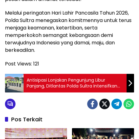
Melalui peringatan Hari Lahir Pancasila Tahun 2026,
Polda Sultra menegaskan komitmennya untuk terus
menjaga keamanan, ketertiban, serta
memperkokoh semangat kebangsaan demi
terwujudnya Indonesia yang damai, maju, dan
berkeadilan.
Post Views:
121
Antisipasi Lonjakan Pengunjung Libur
Panjang, Ditlantas Polda Sultra Intensifkan
Pengamanan dan Pengaturan Lalu Lintas di
Pantai Nambo
Pos Terkait