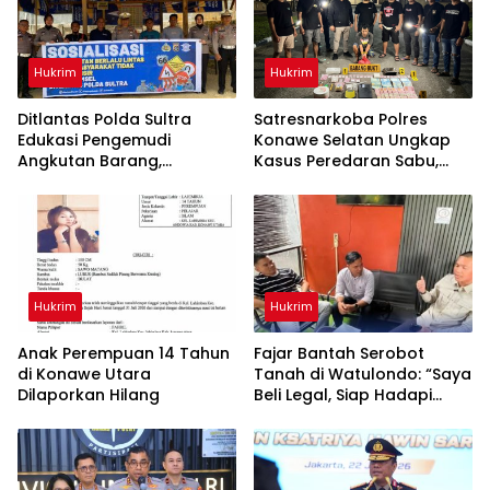
Hukrim
Hukrim
Ditlantas Polda Sultra
Satresnarkoba Polres
Edukasi Pengemudi
Konawe Selatan Ungkap
Angkutan Barang,
Kasus Peredaran Sabu,
Tekankan Kelaikan
Satu Terduga Pengedar
Kendaraan Demi
Diamankan
Keselamatan Berlalu Lintas
Hukrim
Hukrim
Anak Perempuan 14 Tahun
‎Fajar Bantah Serobot
di Konawe Utara
Tanah di Watulondo: “Saya
Dilaporkan Hilang
Beli Legal, Siap Hadapi
Proses Hukum”