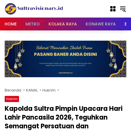
Langsung
ke
konten
HOME
METRO
KOLAKA RAYA
KONAWE RAYA
BU
Beranda
KANAL
Hukrim
Hukrim
Kapolda Sultra Pimpin Upacara Hari
Lahir Pancasila 2026, Teguhkan
Semangat Persatuan dan