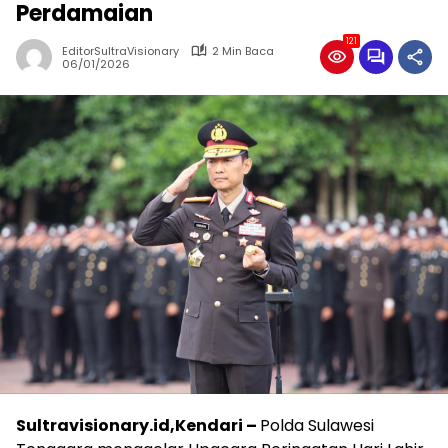
Perdamaian
121
EditorSultraVisionary
2 Min Baca
06/01/2026
Sultravisionary.id,Kendari –
Polda Sulawesi