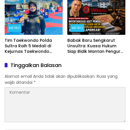
Kemajuan Daerah
METRO
METRO
Tim Taekwondo Polda
Babak Baru Sengkarut
Sultra Raih 5 Medali di
Unsultra: Kuasa Hukum
Kejurnas Taekwondo
Siap Bidik Mantan Pengurus
Kapolri Cup Ke-7 2026
Atas Dugaan Korupsi dan
Pemalsuan Akta
Tinggalkan Balasan
Alamat email Anda tidak akan dipublikasikan.
Ruas yang
wajib ditandai
*