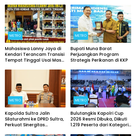
METRO
METRO
Mahasiswa Lanny Jaya di
Bupati Muna Barat
Kendari Terancam Transisi
Perjuangkan Program
Tempat Tinggal Usai Masa
Strategis Perikanan di KKP
Kontrakan Berakhir
METRO
METRO
Kapolda Sultra Jalin
Bulutangkis Kapolri Cup
Silaturahmi ke DPRD Sultra,
2026 Resmi Dibuka, Diikuti
Perkuat Sinergitas
1.219 Peserta dari Kategori
Forkopimda untuk
Umum, Polri, dan Difabel