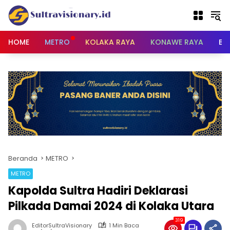
Langsung
ke
konten
HOME
METRO
KOLAKA RAYA
KONAWE RAYA
BU
Beranda
METRO
METRO
Kapolda Sultra Hadiri Deklarasi
Pilkada Damai 2024 di Kolaka Utara
319
EditorSultraVisionary
1 Min Baca