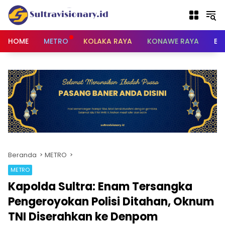
Langsung
ke
konten
HOME
METRO
KOLAKA RAYA
KONAWE RAYA
BU
Beranda
METRO
METRO
Kapolda Sultra: Enam Tersangka
Pengeroyokan Polisi Ditahan, Oknum
TNI Diserahkan ke Denpom