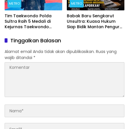
METRO
METRO
Tim Taekwondo Polda
Babak Baru Sengkarut
Sultra Raih 5 Medali di
Unsultra: Kuasa Hukum
Kejurnas Taekwondo
Siap Bidik Mantan Pengurus
Kapolri Cup Ke-7 2026
Atas Dugaan Korupsi dan
Pemalsuan Akta
Tinggalkan Balasan
Alamat email Anda tidak akan dipublikasikan.
Ruas yang
wajib ditandai
*