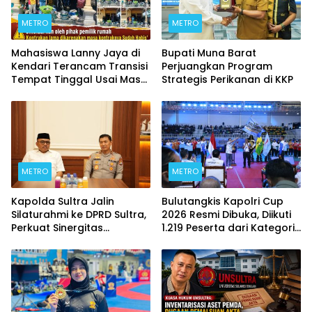
METRO
METRO
Mahasiswa Lanny Jaya di
Bupati Muna Barat
Kendari Terancam Transisi
Perjuangkan Program
Tempat Tinggal Usai Masa
Strategis Perikanan di KKP
Kontrakan Berakhir
METRO
METRO
Kapolda Sultra Jalin
Bulutangkis Kapolri Cup
Silaturahmi ke DPRD Sultra,
2026 Resmi Dibuka, Diikuti
Perkuat Sinergitas
1.219 Peserta dari Kategori
Forkopimda untuk
Umum, Polri, dan Difabel
Kemajuan Daerah