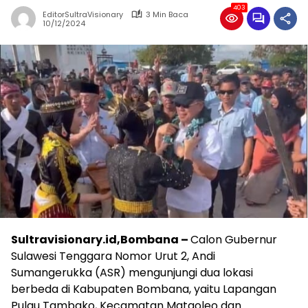
403
EditorSultraVisionary
3 Min Baca
10/12/2024
Sultravisionary.id,Bombana –
Calon Gubernur
Sulawesi Tenggara Nomor Urut 2, Andi
Sumangerukka (ASR) mengunjungi dua lokasi
berbeda di Kabupaten Bombana, yaitu Lapangan
Pulau Tambako, Kecamatan Mataoleo dan