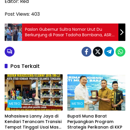
Editor: Red
Post Views:
403
Paslon Gubernur Sultra Nomor Urut Du
Berkunjung di Pasar Tadoha Bombana, ASR:
Pentingnya Pasar Tradisional Dalam
Menggerakkan Ekonomi Masyarakat
Pos Terkait
METRO
METRO
Mahasiswa Lanny Jaya di
Bupati Muna Barat
Kendari Terancam Transisi
Perjuangkan Program
Tempat Tinggal Usai Masa
Strategis Perikanan di KKP