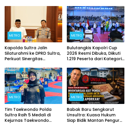
Kontrakan Berakhir
METRO
METRO
Kapolda Sultra Jalin
Bulutangkis Kapolri Cup
Silaturahmi ke DPRD Sultra,
2026 Resmi Dibuka, Diikuti
Perkuat Sinergitas
1.219 Peserta dari Kategori
Forkopimda untuk
Umum, Polri, dan Difabel
Kemajuan Daerah
METRO
METRO
Tim Taekwondo Polda
Babak Baru Sengkarut
Sultra Raih 5 Medali di
Unsultra: Kuasa Hukum
Kejurnas Taekwondo
Siap Bidik Mantan Pengurus
Kapolri Cup Ke-7 2026
Atas Dugaan Korupsi dan