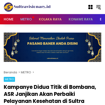
Langsung
ke
konten
HOME
METRO
KOLAKA RAYA
KONAWE RAYA
BU
Beranda
METRO
METRO
Kampanye Didua Titik di Bombana,
ASR Janjikan Akan Perbaiki
Pelayanan Kesehatan di Sultra