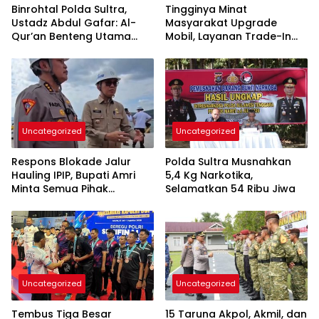
Binrohtal Polda Sultra,
Tingginya Minat
Ustadz Abdul Gafar: Al-
Masyarakat Upgrade
Qur’an Benteng Utama
Mobil, Layanan Trade-In
Cegah Judi, Miras, dan
Toyota Kebanjiran
Penyimpangan Sosial
Permintaan
Uncategorized
Uncategorized
Respons Blokade Jalur
Polda Sultra Musnahkan
Hauling IPIP, Bupati Amri
5,4 Kg Narkotika,
Minta Semua Pihak
Selamatkan 54 Ribu Jiwa
Kedepankan Dialog dan
Kepastian Hukum
Uncategorized
Uncategorized
Tembus Tiga Besar
15 Taruna Akpol, Akmil, dan