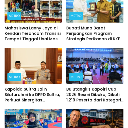
METRO
METRO
Mahasiswa Lanny Jaya di
Bupati Muna Barat
Kendari Terancam Transisi
Perjuangkan Program
Tempat Tinggal Usai Masa
Strategis Perikanan di KKP
Kontrakan Berakhir
METRO
METRO
Kapolda Sultra Jalin
Bulutangkis Kapolri Cup
Silaturahmi ke DPRD Sultra,
2026 Resmi Dibuka, Diikuti
Perkuat Sinergitas
1.219 Peserta dari Kategori
Forkopimda untuk
Umum, Polri, dan Difabel
Kemajuan Daerah