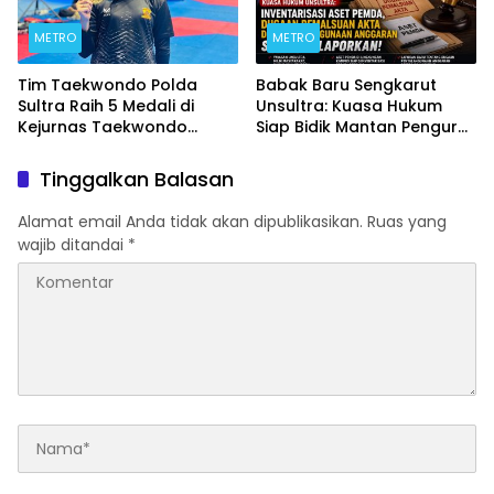
METRO
METRO
Tim Taekwondo Polda
Babak Baru Sengkarut
Sultra Raih 5 Medali di
Unsultra: Kuasa Hukum
Kejurnas Taekwondo
Siap Bidik Mantan Pengurus
Kapolri Cup Ke-7 2026
Atas Dugaan Korupsi dan
Pemalsuan Akta
Tinggalkan Balasan
Alamat email Anda tidak akan dipublikasikan.
Ruas yang
wajib ditandai
*