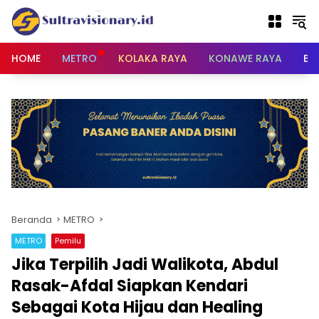
Langsung
ke
konten
HOME
METRO
KOLAKA RAYA
KONAWE RAYA
BU
Beranda
METRO
METRO
Pemilu
Jika Terpilih Jadi Walikota, Abdul
Rasak-Afdal Siapkan Kendari
Sebagai Kota Hijau dan Healing