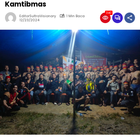
Kamtibmas
340
EditorSultraVisionary
1 Min Baca
12/23/2024