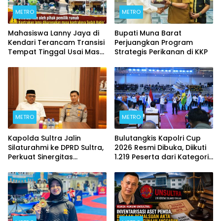
METRO
METRO
Mahasiswa Lanny Jaya di
Bupati Muna Barat
Kendari Terancam Transisi
Perjuangkan Program
Tempat Tinggal Usai Masa
Strategis Perikanan di KKP
Kontrakan Berakhir
METRO
METRO
Kapolda Sultra Jalin
Bulutangkis Kapolri Cup
Silaturahmi ke DPRD Sultra,
2026 Resmi Dibuka, Diikuti
Perkuat Sinergitas
1.219 Peserta dari Kategori
Forkopimda untuk
Umum, Polri, dan Difabel
Kemajuan Daerah