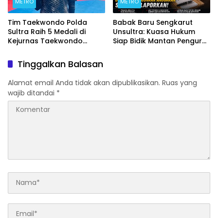
METRO
METRO
Tim Taekwondo Polda
Babak Baru Sengkarut
Sultra Raih 5 Medali di
Unsultra: Kuasa Hukum
Kejurnas Taekwondo
Siap Bidik Mantan Pengurus
Kapolri Cup Ke-7 2026
Atas Dugaan Korupsi dan
Pemalsuan Akta
Tinggalkan Balasan
Alamat email Anda tidak akan dipublikasikan.
Ruas yang
wajib ditandai
*