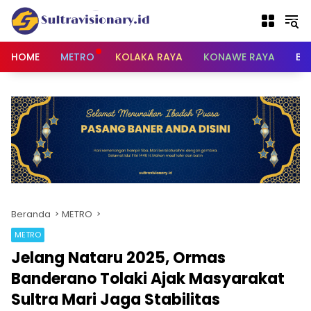
Langsung
ke
konten
HOME
METRO
KOLAKA RAYA
KONAWE RAYA
BU
Beranda
METRO
METRO
Jelang Nataru 2025, Ormas
Banderano Tolaki Ajak Masyarakat
Sultra Mari Jaga Stabilitas