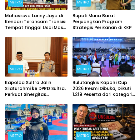
METRO
METRO
Mahasiswa Lanny Jaya di
Bupati Muna Barat
Kendari Terancam Transisi
Perjuangkan Program
Tempat Tinggal Usai Masa
Strategis Perikanan di KKP
Kontrakan Berakhir
METRO
METRO
Kapolda Sultra Jalin
Bulutangkis Kapolri Cup
Silaturahmi ke DPRD Sultra,
2026 Resmi Dibuka, Diikuti
Perkuat Sinergitas
1.219 Peserta dari Kategori
Forkopimda untuk
Umum, Polri, dan Difabel
Kemajuan Daerah
METRO
METRO