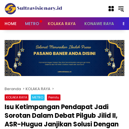
Langsung
ke
konten
HOME
METRO
KOLAKA RAYA
KONAWE RAYA
BU
Beranda
KOLAKA RAYA
KOLAKA RAYA
METRO
Pemilu
Isu Ketimpangan Pendapat Jadi
Sorotan Dalam Debat Pilgub Jilid II,
ASR-Hugua Janjikan Solusi Dengan