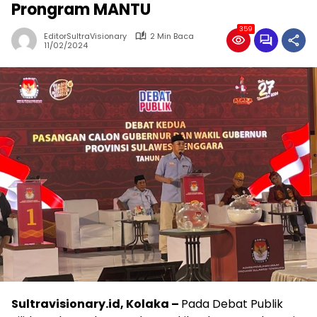
Prongram MANTU
359
EditorSultraVisionary
2 Min Baca
11/02/2024
Sultravisionary.id, Kolaka –
Pada Debat Publik