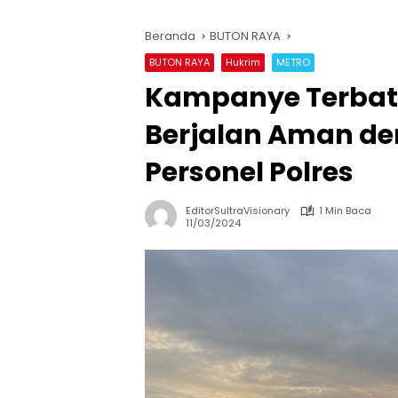
Beranda
BUTON RAYA
BUTON RAYA
Hukrim
METRO
Kampanye Terbata
Berjalan Aman d
Personel Polres
EditorSultraVisionary
1 Min Baca
11/03/2024