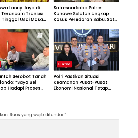
swa Lanny Jaya di
Satresnarkoba Polres
 Terancam Transisi
Konawe Selatan Ungkap
 Tinggal Usai Masa
Kasus Peredaran Sabu, Satu
an Berakhir
Terduga Pengedar
Diamankan
Hukrim
Bantah Serobot Tanah
Polri Pastikan Situasi
londo: “Saya Beli
Keamanan Pusat-Pusat
Siap Hadapi Proses
Ekonomi Nasional Tetap
”
Kondusif
kan.
Ruas yang wajib ditandai
*