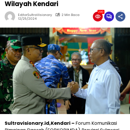
Wilayah Kendari
290
EditorSultraVisionary
2 Min Baca
12/25/2024
Sultravisionary.id,Kendari –
Forum Komunikasi