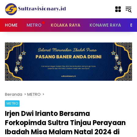
Langsung
ke
konten
HOME
METRO
KOLAKA RAYA
KONAWE RAYA
BU
Beranda
METRO
METRO
Irjen Dwi Irianto Bersama
Forkopimda Sultra Tinjau Perayaan
Ibadah Misa Malam Natal 2024 di