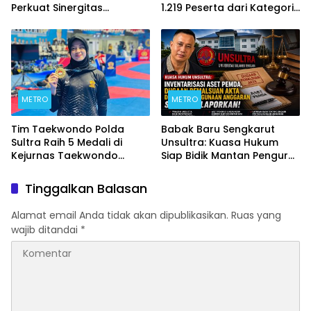
Perkuat Sinergitas
1.219 Peserta dari Kategori
Forkopimda untuk
Umum, Polri, dan Difabel
Kemajuan Daerah
METRO
METRO
Tim Taekwondo Polda
Babak Baru Sengkarut
Sultra Raih 5 Medali di
Unsultra: Kuasa Hukum
Kejurnas Taekwondo
Siap Bidik Mantan Pengurus
Kapolri Cup Ke-7 2026
Atas Dugaan Korupsi dan
Pemalsuan Akta
Tinggalkan Balasan
Alamat email Anda tidak akan dipublikasikan.
Ruas yang
wajib ditandai
*