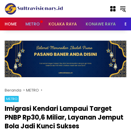
Langsung
ke
konten
HOME
METRO
KOLAKA RAYA
KONAWE RAYA
BU
Beranda
METRO
METRO
‎Imigrasi Kendari Lampaui Target
PNBP Rp30,6 Miliar, Layanan Jemput
Bola Jadi Kunci Sukses