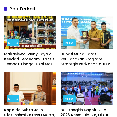
Pos Terkait
METRO
METRO
Mahasiswa Lanny Jaya di
Bupati Muna Barat
Kendari Terancam Transisi
Perjuangkan Program
Tempat Tinggal Usai Masa
Strategis Perikanan di KKP
Kontrakan Berakhir
METRO
METRO
Kapolda Sultra Jalin
Bulutangkis Kapolri Cup
Silaturahmi ke DPRD Sultra,
2026 Resmi Dibuka, Diikuti