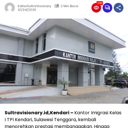
268
EditorSultraVisionary
2 Min Baca
10/24/2025
Sultravisionary.id,Kendari –
Kantor Imigrasi Kelas
I TPI Kendari, Sulawesi Tenggara, kembali
menorehkan prestasi membanggakan. Hingga