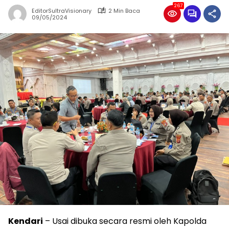
267
EditorSultraVisionary
2 Min Baca
09/05/2024
Kendari
– Usai dibuka secara resmi oleh Kapolda