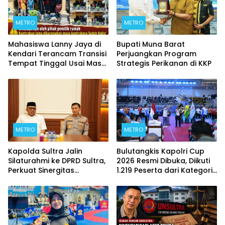
METRO
METRO
Mahasiswa Lanny Jaya di
Bupati Muna Barat
Kendari Terancam Transisi
Perjuangkan Program
Tempat Tinggal Usai Masa
Strategis Perikanan di KKP
Kontrakan Berakhir
METRO
METRO
Kapolda Sultra Jalin
Bulutangkis Kapolri Cup
Silaturahmi ke DPRD Sultra,
2026 Resmi Dibuka, Diikuti
Perkuat Sinergitas
1.219 Peserta dari Kategori
Forkopimda untuk
Umum, Polri, dan Difabel
Kemajuan Daerah