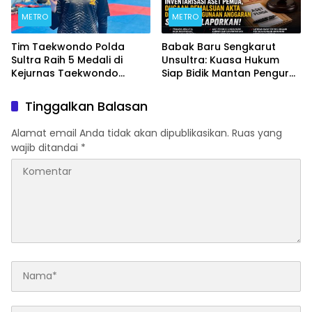
METRO
METRO
Tim Taekwondo Polda
Babak Baru Sengkarut
Sultra Raih 5 Medali di
Unsultra: Kuasa Hukum
Kejurnas Taekwondo
Siap Bidik Mantan Pengurus
Kapolri Cup Ke-7 2026
Atas Dugaan Korupsi dan
Pemalsuan Akta
Tinggalkan Balasan
Alamat email Anda tidak akan dipublikasikan.
Ruas yang
wajib ditandai
*