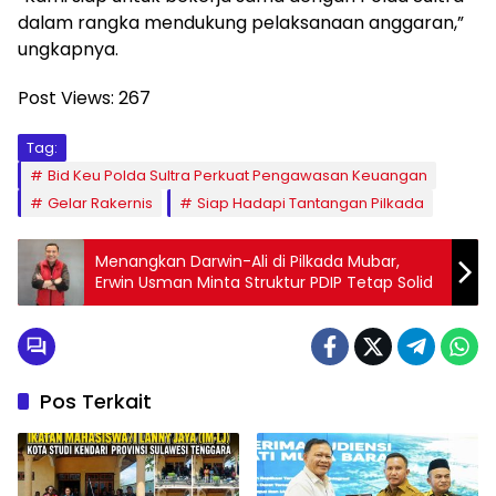
dalam rangka mendukung pelaksanaan anggaran,”
ungkapnya.
Post Views:
267
Tag:
Bid Keu Polda Sultra Perkuat Pengawasan Keuangan
Gelar Rakernis
Siap Hadapi Tantangan Pilkada
Menangkan Darwin-Ali di Pilkada Mubar,
Erwin Usman Minta Struktur PDIP Tetap Solid
Pos Terkait