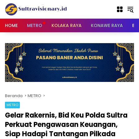
Langsung
ke
konten
HOME
METRO
KOLAKA RAYA
KONAWE RAYA
BU
Beranda
METRO
METRO
Gelar Rakernis, Bid Keu Polda Sultra
Perkuat Pengawasan Keuangan,
Siap Hadapi Tantangan Pilkada