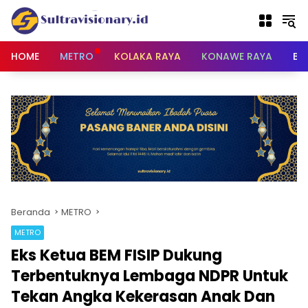
Langsung
ke
konten
HOME
METRO
KOLAKA RAYA
KONAWE RAYA
BU
Beranda
METRO
METRO
Eks Ketua BEM FISIP Dukung
Terbentuknya Lembaga NDPR Untuk
Tekan Angka Kekerasan Anak Dan