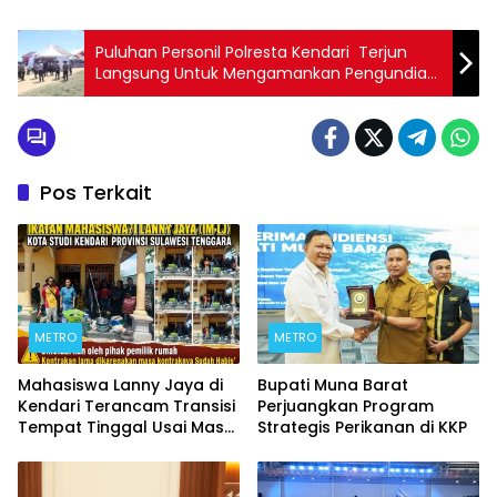
Puluhan Personil Polresta Kendari Terjun
Langsung Untuk Mengamankan Pengundian
Dan Penetapan Nomor Urut Paslon Bupati
Dan Wakil Bupati Konkep
Pos Terkait
METRO
METRO
Mahasiswa Lanny Jaya di
Bupati Muna Barat
Kendari Terancam Transisi
Perjuangkan Program
Tempat Tinggal Usai Masa
Strategis Perikanan di KKP
Kontrakan Berakhir