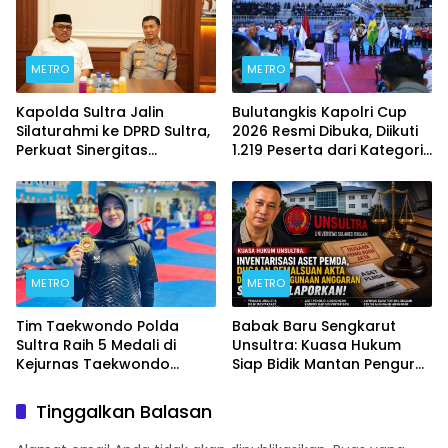
METRO
METRO
Kapolda Sultra Jalin
Bulutangkis Kapolri Cup
Silaturahmi ke DPRD Sultra,
2026 Resmi Dibuka, Diikuti
Perkuat Sinergitas
1.219 Peserta dari Kategori
Forkopimda untuk
Umum, Polri, dan Difabel
Kemajuan Daerah
METRO
METRO
Tim Taekwondo Polda
Babak Baru Sengkarut
Sultra Raih 5 Medali di
Unsultra: Kuasa Hukum
Kejurnas Taekwondo
Siap Bidik Mantan Pengurus
Kapolri Cup Ke-7 2026
Atas Dugaan Korupsi dan
Pemalsuan Akta
Tinggalkan Balasan